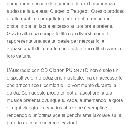
componente essenziale per migliorare l’esperienza
Pagamenti
audio della tua auto Citroën o Peugeot. Questo prodotto
di alta qualità è progettato per garantire un suono
cristallino e un facile accesso ai tuoi brani preferiti.
Politica sulla riservatezza
Grazie alla sua compatibilità con diversi modelli,
rappresenta una scelta ideale per meccanici e
Procedura di Reclamo
appassionati di fai-da-te che desiderano ottimizzare la
loro vettura.
Registratore di cassa
L’Autoradio con CD Clarion PU-2471D non è solo un
Rimostranza
dispositivo di riproduzione musicale, ma un accessorio
che arricchisce il comfort e il divertimento durante la
Spedizione in tutto il mondo
guida. Con questo prodotto, potrai ascoltare la tua
musica preferita ovunque tu vada, aumentando la gioia
Termini e condizioni
di ogni viaggio. La sua installazione è semplice,
rendendolo un’ottima scelta per chi ama lavorare sulla
propria auto senza complicazioni.