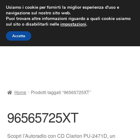
CONSEGNA da 7 EUR
Usiamo i cookie per fornirti la miglior esperienza d'uso e
navigazione sul nostro sito web.
Lun-Ven 9:00 - 16:00
800 580 290
/
Puoi trovare altre informazioni riguardo a quali cookie usiamo
sul sito o disabilitarli nelle
impostazioni
.
Vai
Vai
Menu
Accetta
alla
al
navigazione
contenuto
Home
Cestino
Chi siamo
Home
Prodotti taggati “96565725XT”
Consegna
96565725XT
Contatto
Il mio account
Scopri l’Autoradio con CD Clarion PU-2471D, un