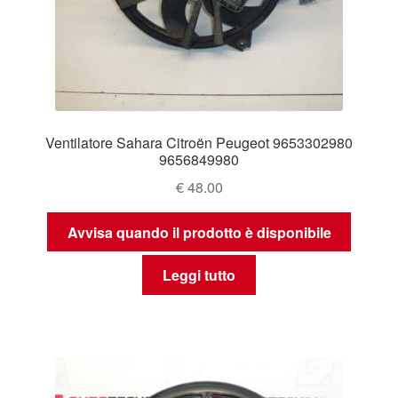
Ventilatore Sahara Citroën Peugeot 9653302980
9656849980
€
48.00
Avvisa quando il prodotto è disponibile
Leggi tutto