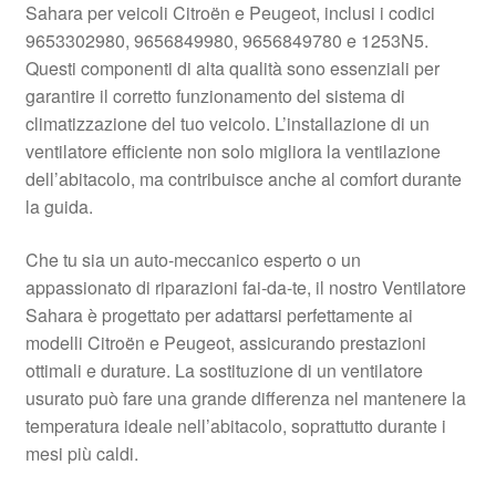
Sahara per veicoli Citroën e Peugeot, inclusi i codici
Pagamenti
9653302980, 9656849980, 9656849780 e 1253N5.
Questi componenti di alta qualità sono essenziali per
garantire il corretto funzionamento del sistema di
Politica sulla riservatezza
climatizzazione del tuo veicolo. L’installazione di un
ventilatore efficiente non solo migliora la ventilazione
Procedura di Reclamo
dell’abitacolo, ma contribuisce anche al comfort durante
la guida.
Registratore di cassa
Che tu sia un auto-meccanico esperto o un
Rimostranza
appassionato di riparazioni fai-da-te, il nostro Ventilatore
Sahara è progettato per adattarsi perfettamente ai
Spedizione in tutto il mondo
modelli Citroën e Peugeot, assicurando prestazioni
ottimali e durature. La sostituzione di un ventilatore
Termini e condizioni
usurato può fare una grande differenza nel mantenere la
temperatura ideale nell’abitacolo, soprattutto durante i
mesi più caldi.