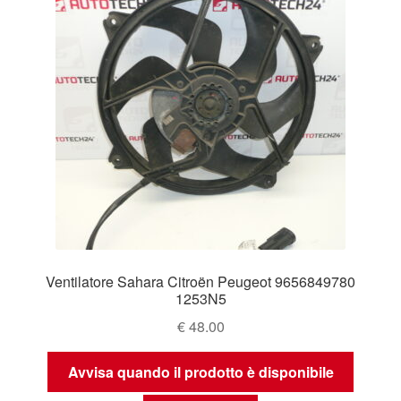
Ventilatore Sahara Citroën Peugeot 9656849780
1253N5
€
48.00
Avvisa quando il prodotto è disponibile