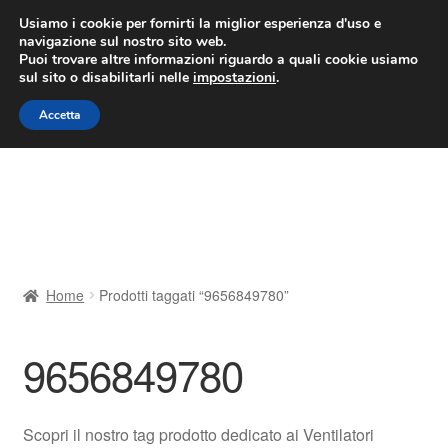
CONSEGNA da 7 EUR
Usiamo i cookie per fornirti la miglior esperienza d'uso e
navigazione sul nostro sito web.
Lun-Ven 9:00 - 16:00
800 580 290
/
Puoi trovare altre informazioni riguardo a quali cookie usiamo
sul sito o disabilitarli nelle
impostazioni
.
Vai
Vai
Menu
Accetta
alla
al
navigazione
contenuto
Home
Cestino
Chi siamo
Home
Prodotti taggati “9656849780”
Consegna
9656849780
Contatto
Il mio account
Scopri il nostro tag prodotto dedicato ai Ventilatori