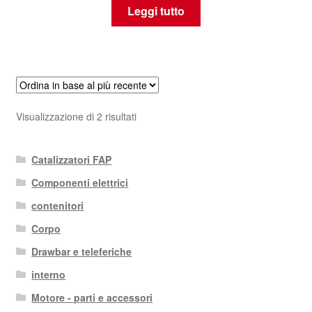
Leggi tutto
Ordina
Visualizzazione di 2 risultati
in
base
Catalizzatori FAP
al
più
Componenti elettrici
recente
contenitori
Corpo
Drawbar e teleferiche
interno
Motore - parti e accessori