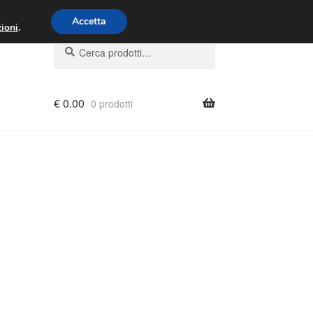
00 - 16:00
800 580 290
/
Accetta
ioni
.
Cerca:
Cerca
€
0.00
0 prodotti