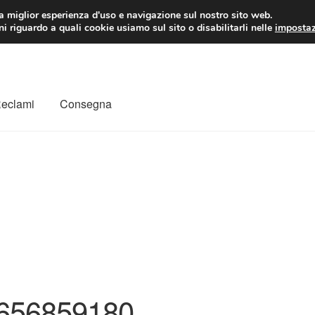
 EUR
Lun-Ven 9:
la miglior esperienza d'uso e navigazione sul nostro sito web.
i riguardo a quali cookie usiamo sul sito o disabilitarli nelle
impostaz
Reclami
Consegna
to
Il mio account
Pagamenti
Politica sulla riservatezza
a
Rimostranza
Spedizione in tutto il mondo
Termini e condizioni
656859180