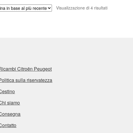
Ordina
Visualizzazione di 4 risultati
in
base
al
più
recente
Ricambi Citroën Peugeot
Politica sulla riservatezza
Cestino
Chi siamo
Consegna
Contatto