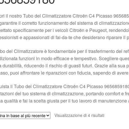
ri il nostro Tubo del Climatizzatore Citroën C4 Picasso 965
garantire il corretto funzionamento del sistema di climatizzazion
ettato specificamente per i veicoli Citroën e Peugeot, rendendo
essionisti e appassionati di fai-da-te che desiderano riparare il p
ubo del Climatizzatore è fondamentale per il trasferimento del re
izionata funzioni in modo efficace e tempestivo. Scegliere questo
a durabilità, riducendo il rischio di guasti futuri. Grazie alla su
sso, puoi affrontare le riparazioni con fiducia, sapendo di avere 
ista il Tubo del Climatizzatore Citroën C4 Picasso 9656859180
tazioni del tuo sistema di climatizzazione, portando comfort e fr
la qualità e fai la scelta giusta per il tuo lavoro di manutenzione 
Ordina
Visualizzazione di 4 risultati
in
base