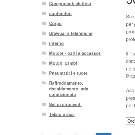
Componenti elettrici
contenitori
Scop
Corpo
per 
prog
Drawbar e teleferiche
prof
interno
Il T
Motore - parti e accessori
cond
Motori, cambi
nell
Pneumatici e ruote
Pica
Raffreddamento,
riscaldamento, aria
Acqu
condizionata
pres
Set di strumenti
per 
Telaio e assi