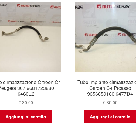
al
più
recente
 climatizzazione Citroën C4
Tubo impianto climatizzaz
Peugeot 307 9681723880
Citroën C4 Picasso
6460LZ
9656859180 6477D4
€
30.00
€
30.00
Aggiungi al carrello
Aggiungi al carrello