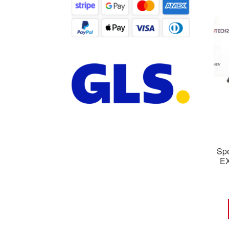
Spe
EX