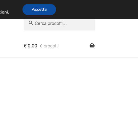
00 - 16:00
800 580 290
/
Accetta
ioni
.
Cerca:
Cerca
€
0.00
0 prodotti