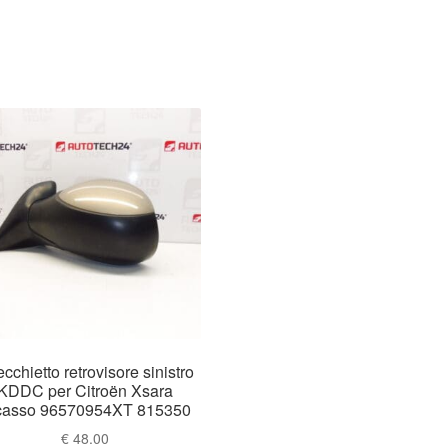
cchietto retrovisore sinistro
KDDC per Citroën Xsara
casso 96570954XT 815350
€
48.00