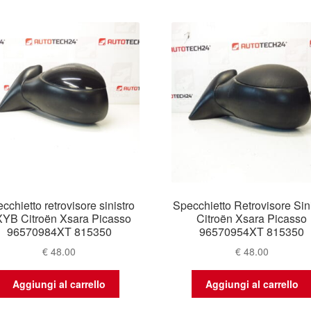
base
al
più
recente
cchietto retrovisore sinistro
Specchietto Retrovisore Sin
YB Citroën Xsara Picasso
Citroën Xsara Picasso
96570984XT 815350
96570954XT 815350
€
48.00
€
48.00
Aggiungi al carrello
Aggiungi al carrello