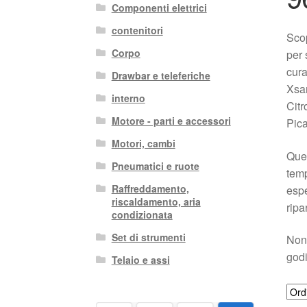
Componenti elettrici
contenitori
Scop
Corpo
per 
cura
Drawbar e teleferiche
Xsar
interno
Citr
Motore - parti e accessori
Pic
Motori, cambi
Ques
Pneumatici e ruote
temp
Raffreddamento,
espe
riscaldamento, aria
ripa
condizionata
Set di strumenti
Non 
godi
Telaio e assi