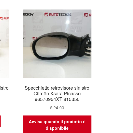
istro
Specchietto retrovisore sinistro
Citroën Xsara Picasso
96570954XT 815350
€
24.00
Avvisa quando il prodotto è
disponibile