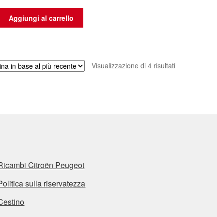
Aggiungi al carrello
Ordina
Visualizzazione di 4 risultati
in
base
al
più
recente
Ricambi Citroën Peugeot
Politica sulla riservatezza
Cestino