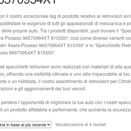
ri il nostro eccezionale tag di prodotto relativo ai retrovisori si
soddisfare le esigenze di tutti gli appassionati di meccanica e p
 delle proprie auto. Tra i prodotti disponibili, puoi trovare il “
a Picasso 96570984XT 815350”, così come diverse varianti com
oën Xsara Picasso 96570954XT 815350” e lo “Specchietto Retr
asso 96570954XT 815350”.
ti specchietti retrovisori sono realizzati con materiali di alta qu
o, offrendo una visibilità ottimale e uno stile impeccabile al tu
rto o un hobbista, il nostro assortimento di retrovisori per Citr
razioni e gli aggiornamenti dei tuoi veicoli.
perdere l’opportunità di migliorare la tua auto con i nostri specch
ti un prodotto affidabile e performante, che aumenta la sicurezza
Ordina
Visualizzazione di 4 risultati
in