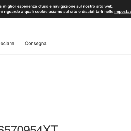
 EUR
Lun-Ven 9:
la miglior esperienza d'uso e navigazione sul nostro sito web.
i riguardo a quali cookie usiamo sul sito o disabilitarli nelle
impostaz
Reclami
Consegna
to
Il mio account
Pagamenti
Politica sulla riservatezza
a
Rimostranza
Spedizione in tutto il mondo
Termini e condizioni
6570954XT