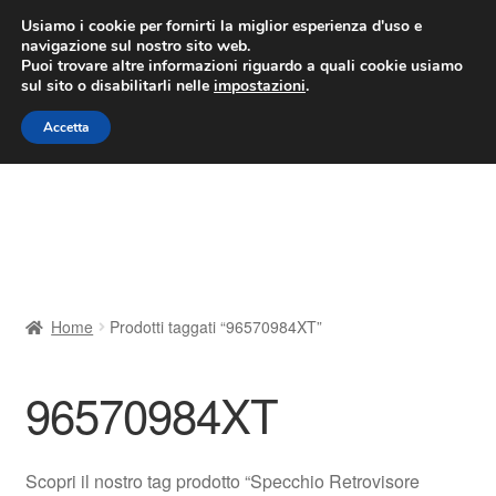
CONSEGNA da 7 EUR
Usiamo i cookie per fornirti la miglior esperienza d'uso e
navigazione sul nostro sito web.
Lun-Ven 9:00 - 16:00
800 580 290
/
Puoi trovare altre informazioni riguardo a quali cookie usiamo
sul sito o disabilitarli nelle
impostazioni
.
Vai
Vai
Menu
Accetta
alla
al
navigazione
contenuto
Home
Cestino
Chi siamo
Home
Prodotti taggati “96570984XT”
Consegna
96570984XT
Contatto
Il mio account
Scopri il nostro tag prodotto “Specchio Retrovisore