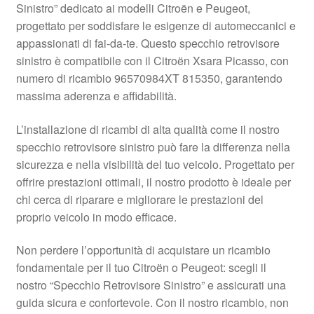
Sinistro” dedicato ai modelli Citroën e Peugeot,
Pagamenti
progettato per soddisfare le esigenze di automeccanici e
appassionati di fai-da-te. Questo specchio retrovisore
sinistro è compatibile con il Citroën Xsara Picasso, con
Politica sulla riservatezza
numero di ricambio 96570984XT 815350, garantendo
massima aderenza e affidabilità.
Procedura di Reclamo
L’installazione di ricambi di alta qualità come il nostro
Registratore di cassa
specchio retrovisore sinistro può fare la differenza nella
sicurezza e nella visibilità del tuo veicolo. Progettato per
Rimostranza
offrire prestazioni ottimali, il nostro prodotto è ideale per
chi cerca di riparare e migliorare le prestazioni del
Spedizione in tutto il mondo
proprio veicolo in modo efficace.
Termini e condizioni
Non perdere l’opportunità di acquistare un ricambio
fondamentale per il tuo Citroën o Peugeot: scegli il
nostro “Specchio Retrovisore Sinistro” e assicurati una
guida sicura e confortevole. Con il nostro ricambio, non