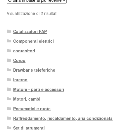
Ordina
Visualizzazione di 2 risultati
in
base
Catalizzatori FAP
al
più
Componenti elettrici
recente
contenitori
Corpo
Drawbar e teleferiche
interno
Motore - parti e accessori
Motori, cambi
Pneumatici e ruote
Raffreddamento, riscaldamento, aria condizionata
Set di strumenti