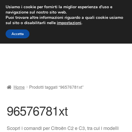
CONSEGNA da 7 EUR
Usiamo i cookie per fornirti la miglior esperienza d'uso e
navigazione sul nostro sito web.
Lun-Ven 9:00 - 16:00
800 580 290
/
Puoi trovare altre informazioni riguardo a quali cookie usiamo
sul sito o disabilitarli nelle
impostazioni
.
Vai
Vai
Menu
Accetta
alla
al
navigazione
contenuto
Home
Cestino
Chi siamo
Home
Prodotti taggati “96576781xt”
Consegna
96576781xt
Contatto
Il mio account
Scopri i comandi per Citroën C2 e C3, tra cui i modelli