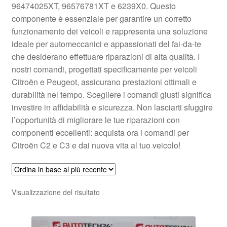
96474025XT, 96576781XT e 6239X0. Questo
Pagamenti
componente è essenziale per garantire un corretto
funzionamento dei veicoli e rappresenta una soluzione
ideale per automeccanici e appassionati del fai-da-te
Politica sulla riservatezza
che desiderano effettuare riparazioni di alta qualità. I
nostri comandi, progettati specificamente per veicoli
Procedura di Reclamo
Citroën e Peugeot, assicurano prestazioni ottimali e
durabilità nel tempo. Scegliere i comandi giusti significa
Registratore di cassa
investire in affidabilità e sicurezza. Non lasciarti sfuggire
l’opportunità di migliorare le tue riparazioni con
Rimostranza
componenti eccellenti: acquista ora i comandi per
Citroën C2 e C3 e dai nuova vita al tuo veicolo!
Spedizione in tutto il mondo
Termini e condizioni
Visualizzazione del risultato