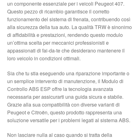
un componente essenziale per i veicoli Peugeot 407.
Pagamenti
Questo pezzo di ricambio garantisce il corretto
funzionamento del sistema di frenata, contribuendo così
alla sicurezza della tua auto. La qualità TRW è sinonimo
Politica sulla riservatezza
di affidabilità e prestazioni, rendendo questo modulo
un’ottima scelta per meccanici professionisti e
Procedura di Reclamo
appassionati di fai-da-te che desiderano mantenere il
loro veicolo in condizioni ottimali.
Registratore di cassa
Sia che tu stia eseguendo una riparazione importante o
Rimostranza
un semplice intervento di manutenzione, il Modulo di
Controllo ABS ESP offre la tecnologia avanzata
Spedizione in tutto il mondo
necessaria per assicurarti una guida sicura e stabile.
Grazie alla sua compatibilità con diverse varianti di
Termini e condizioni
Peugeot e Citroën, questo prodotto rappresenta una
soluzione versatile per i problemi legati al sistema ABS.
Non lasciare nulla al caso quando si tratta della