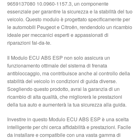
9659137080 10.0960-1157.3, un componente
Pagamenti
essenziale per garantire la sicurezza e la stabilità del tuo
veicolo. Questo modulo è progettato specificamente per
le automobili Peugeot e Citroën, rendendolo un ricambio
Politica sulla riservatezza
ideale per meccanici esperti e appassionati di
riparazioni fai-da-te.
Procedura di Reclamo
Il Modulo ECU ABS ESP non solo assicura un
Registratore di cassa
funzionamento ottimale del sistema di frenata
antibloccaggio, ma contribuisce anche al controllo della
Rimostranza
stabilità del veicolo in condizioni di guida diverse.
Scegliendo questo prodotto, avrai la garanzia di un
Spedizione in tutto il mondo
ricambio di alta qualità, che migliorerà le prestazioni
della tua auto e aumenterà la tua sicurezza alla guida.
Termini e condizioni
Investire in questo Modulo ECU ABS ESP è una scelta
intelligente per chi cerca affidabilità e prestazioni. Facile
da installare e compatibile con una vasta gamma di