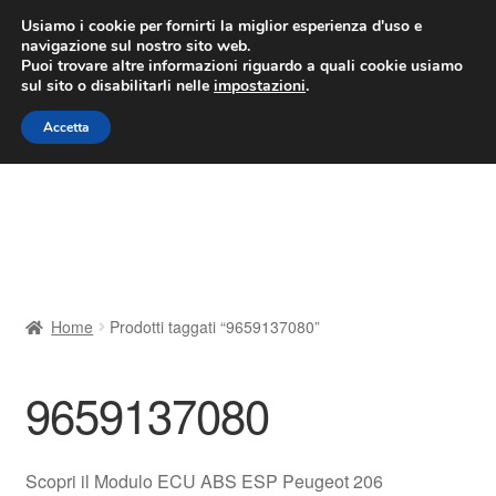
CONSEGNA da 7 EUR
Usiamo i cookie per fornirti la miglior esperienza d'uso e
navigazione sul nostro sito web.
Lun-Ven 9:00 - 16:00
800 580 290
/
Puoi trovare altre informazioni riguardo a quali cookie usiamo
sul sito o disabilitarli nelle
impostazioni
.
Vai
Vai
Menu
Accetta
alla
al
navigazione
contenuto
Home
Cestino
Chi siamo
Home
Prodotti taggati “9659137080”
Consegna
9659137080
Contatto
Il mio account
Scopri il Modulo ECU ABS ESP Peugeot 206