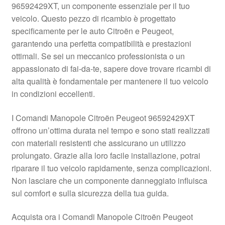
96592429XT, un componente essenziale per il tuo
Pagamenti
veicolo. Questo pezzo di ricambio è progettato
specificamente per le auto Citroën e Peugeot,
garantendo una perfetta compatibilità e prestazioni
Politica sulla riservatezza
ottimali. Se sei un meccanico professionista o un
appassionato di fai-da-te, sapere dove trovare ricambi di
Procedura di Reclamo
alta qualità è fondamentale per mantenere il tuo veicolo
in condizioni eccellenti.
Registratore di cassa
I Comandi Manopole Citroën Peugeot 96592429XT
Rimostranza
offrono un’ottima durata nel tempo e sono stati realizzati
con materiali resistenti che assicurano un utilizzo
Spedizione in tutto il mondo
prolungato. Grazie alla loro facile installazione, potrai
riparare il tuo veicolo rapidamente, senza complicazioni.
Termini e condizioni
Non lasciare che un componente danneggiato influisca
sul comfort e sulla sicurezza della tua guida.
Acquista ora i Comandi Manopole Citroën Peugeot