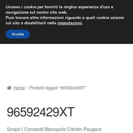
CONSEGNA da 7 EUR
Usiamo i cookie per fornirti la miglior esperienza d'uso e
navigazione sul nostro sito web.
Lun-Ven 9:00 - 16:00
800 580 290
/
Puoi trovare altre informazioni riguardo a quali cookie usiamo
sul sito o disabilitarli nelle
impostazioni
.
Vai
Vai
Menu
Accetta
alla
al
navigazione
contenuto
Home
Cestino
Chi siamo
Home
Prodotti taggati “96592429XT”
Consegna
96592429XT
Contatto
Il mio account
Scopri i Comandi Manopole Citroën Peugeot