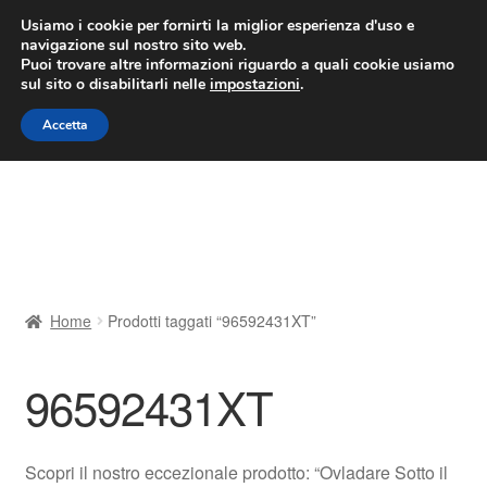
CONSEGNA da 7 EUR
Usiamo i cookie per fornirti la miglior esperienza d'uso e
navigazione sul nostro sito web.
Lun-Ven 9:00 - 16:00
800 580 290
/
Puoi trovare altre informazioni riguardo a quali cookie usiamo
sul sito o disabilitarli nelle
impostazioni
.
Vai
Vai
Menu
Accetta
alla
al
navigazione
contenuto
Home
Cestino
Chi siamo
Home
Prodotti taggati “96592431XT”
Consegna
96592431XT
Contatto
Il mio account
Scopri il nostro eccezionale prodotto: “Ovladare Sotto il