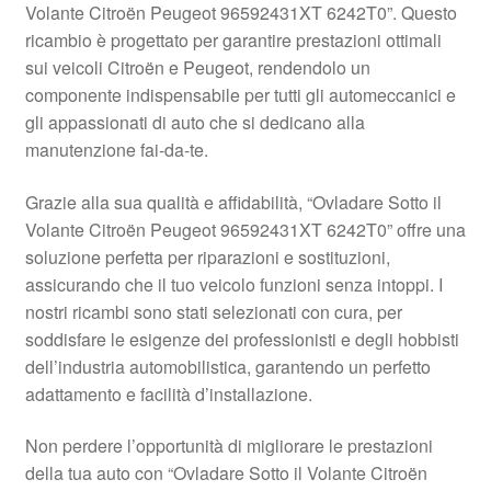
Volante Citroën Peugeot 96592431XT 6242T0”. Questo
Pagamenti
ricambio è progettato per garantire prestazioni ottimali
sui veicoli Citroën e Peugeot, rendendolo un
componente indispensabile per tutti gli automeccanici e
Politica sulla riservatezza
gli appassionati di auto che si dedicano alla
manutenzione fai-da-te.
Procedura di Reclamo
Grazie alla sua qualità e affidabilità, “Ovladare Sotto il
Registratore di cassa
Volante Citroën Peugeot 96592431XT 6242T0” offre una
soluzione perfetta per riparazioni e sostituzioni,
Rimostranza
assicurando che il tuo veicolo funzioni senza intoppi. I
nostri ricambi sono stati selezionati con cura, per
Spedizione in tutto il mondo
soddisfare le esigenze dei professionisti e degli hobbisti
dell’industria automobilistica, garantendo un perfetto
Termini e condizioni
adattamento e facilità d’installazione.
Non perdere l’opportunità di migliorare le prestazioni
della tua auto con “Ovladare Sotto il Volante Citroën