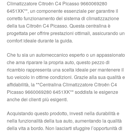
Climatizzatore Citroën C4 Picasso 9660069280
Pagamenti
6451XK**, un componente essenziale per garantire il
corretto funzionamento del sistema di climatizzazione
della tua Citroën C4 Picasso. Questa centralina è
Politica sulla riservatezza
progettata per offrire prestazioni ottimali, assicurando un
comfort ideale durante la guida.
Procedura di Reclamo
Che tu sia un automeccanico esperto o un appassionato
Registratore di cassa
che ama riparare la propria auto, questo pezzo di
ricambio rappresenta una scelta ideale per mantenere il
Rimostranza
tuo veicolo in ottime condizioni. Grazie alla sua qualità e
affidabilità, la **Centralina Climatizzatore Citroën C4
Spedizione in tutto il mondo
Picasso 9660069280 6451XK** soddisfa le esigenze
anche dei clienti più esigenti.
Termini e condizioni
Acquistando questo prodotto, investi nella durabilità e
nella funzionalità della tua auto, aumentando la qualità
della vita a bordo. Non lasciarti sfuggire l’opportunità di