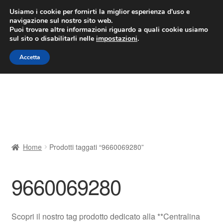
CONSEGNA da 7 EUR
Usiamo i cookie per fornirti la miglior esperienza d'uso e
navigazione sul nostro sito web.
Lun-Ven 9:00 - 16:00
800 580 290
/
Puoi trovare altre informazioni riguardo a quali cookie usiamo
sul sito o disabilitarli nelle
impostazioni
.
Vai
Vai
Menu
Accetta
alla
al
navigazione
contenuto
Home
Cestino
Chi siamo
Home
Prodotti taggati “9660069280”
Consegna
9660069280
Contatto
Il mio account
Scopri il nostro tag prodotto dedicato alla **Centralina