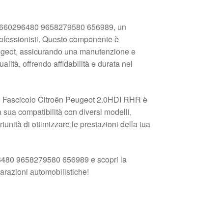
R 9660296480 9658279580 656989, un
professionisti. Questo componente è
 Peugeot, assicurando una manutenzione e
ualità, offrendo affidabilità e durata nel
 il Fascicolo Citroën Peugeot 2.0HDI RHR è
la sua compatibilità con diversi modelli,
tunità di ottimizzare le prestazioni della tua
6480 9658279580 656989 e scopri la
parazioni automobilistiche!