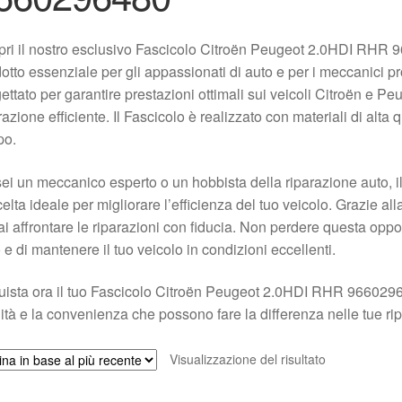
pri il nostro esclusivo Fascicolo Citroën Peugeot 2.0HDI RH
otto essenziale per gli appassionati di auto e per i meccanici 
ettato per garantire prestazioni ottimali sui veicoli Citroën e
razione efficiente. Il Fascicolo è realizzato con materiali di alta q
po.
ei un meccanico esperto o un hobbista della riparazione auto,
celta ideale per migliorare l’efficienza del tuo veicolo. Grazie al
ai affrontare le riparazioni con fiducia. Non perdere questa oppor
 e di mantenere il tuo veicolo in condizioni eccellenti.
ista ora il tuo Fascicolo Citroën Peugeot 2.0HDI RHR 966029
ità e la convenienza che possono fare la differenza nelle tue ri
Visualizzazione del risultato