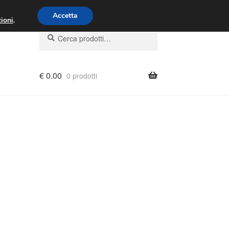
00 - 16:00
800 580 290
/
Accetta
ioni
.
Cerca:
Cerca
€
0.00
0 prodotti