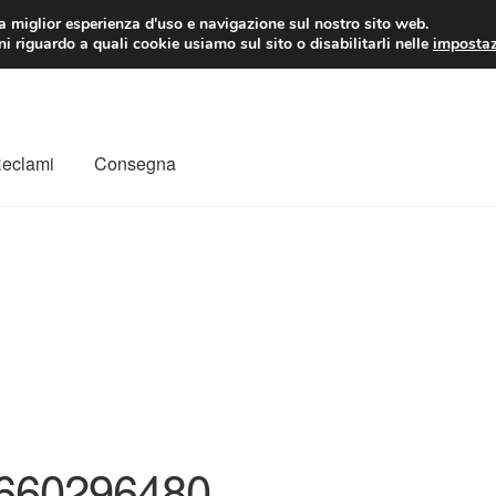
 EUR
Lun-Ven 9:
la miglior esperienza d'uso e navigazione sul nostro sito web.
i riguardo a quali cookie usiamo sul sito o disabilitarli nelle
impostaz
Reclami
Consegna
to
Il mio account
Pagamenti
Politica sulla riservatezza
a
Rimostranza
Spedizione in tutto il mondo
Termini e condizioni
660296480