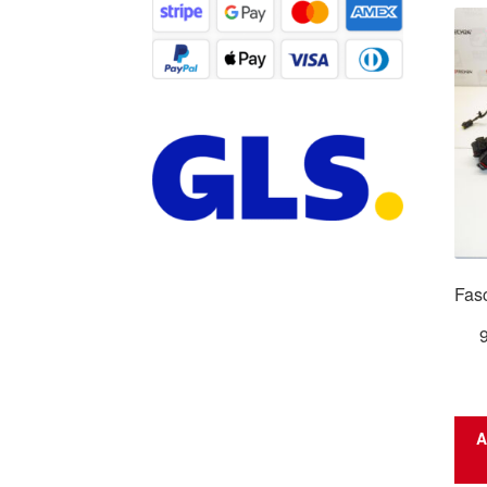
Fasc
A