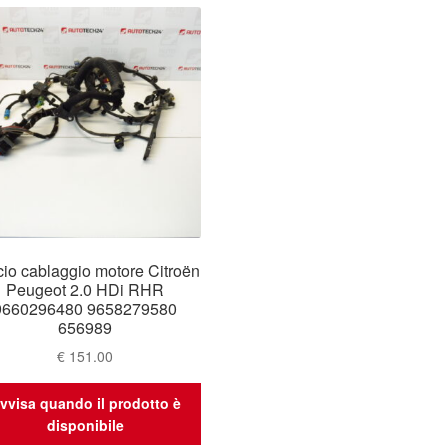
io cablaggio motore Citroën
Peugeot 2.0 HDi RHR
9660296480 9658279580
656989
€
151.00
vvisa quando il prodotto è
disponibile