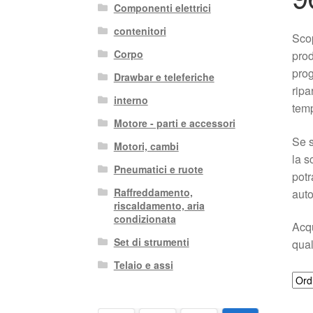
Componenti elettrici
contenitori
Sco
Corpo
prod
prog
Drawbar e teleferiche
ripa
interno
tem
Motore - parti e accessori
Se s
Motori, cambi
la s
Pneumatici e ruote
potr
Raffreddamento,
auto
riscaldamento, aria
condizionata
Acqu
Set di strumenti
qual
Telaio e assi