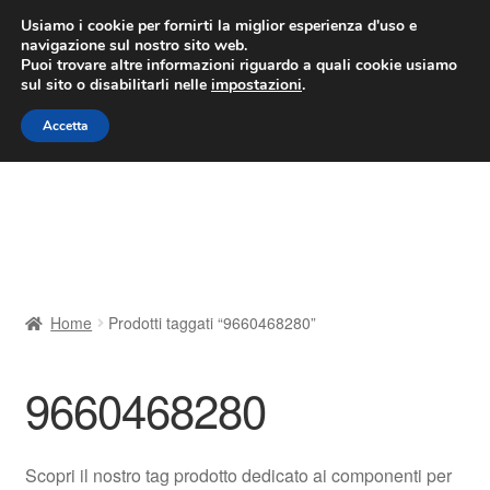
CONSEGNA da 7 EUR
Usiamo i cookie per fornirti la miglior esperienza d'uso e
navigazione sul nostro sito web.
Lun-Ven 9:00 - 16:00
800 580 290
/
Puoi trovare altre informazioni riguardo a quali cookie usiamo
sul sito o disabilitarli nelle
impostazioni
.
Vai
Vai
Menu
Accetta
alla
al
navigazione
contenuto
Home
Cestino
Chi siamo
Home
Prodotti taggati “9660468280”
Consegna
9660468280
Contatto
Il mio account
Scopri il nostro tag prodotto dedicato ai componenti per