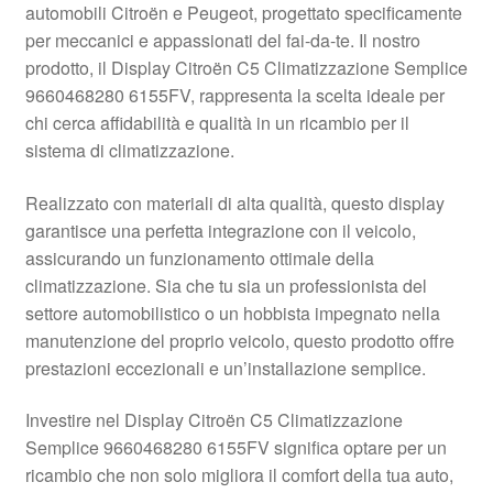
automobili Citroën e Peugeot, progettato specificamente
Pagamenti
per meccanici e appassionati del fai-da-te. Il nostro
prodotto, il Display Citroën C5 Climatizzazione Semplice
9660468280 6155FV, rappresenta la scelta ideale per
Politica sulla riservatezza
chi cerca affidabilità e qualità in un ricambio per il
sistema di climatizzazione.
Procedura di Reclamo
Realizzato con materiali di alta qualità, questo display
Registratore di cassa
garantisce una perfetta integrazione con il veicolo,
assicurando un funzionamento ottimale della
Rimostranza
climatizzazione. Sia che tu sia un professionista del
settore automobilistico o un hobbista impegnato nella
Spedizione in tutto il mondo
manutenzione del proprio veicolo, questo prodotto offre
prestazioni eccezionali e un’installazione semplice.
Termini e condizioni
Investire nel Display Citroën C5 Climatizzazione
Semplice 9660468280 6155FV significa optare per un
ricambio che non solo migliora il comfort della tua auto,