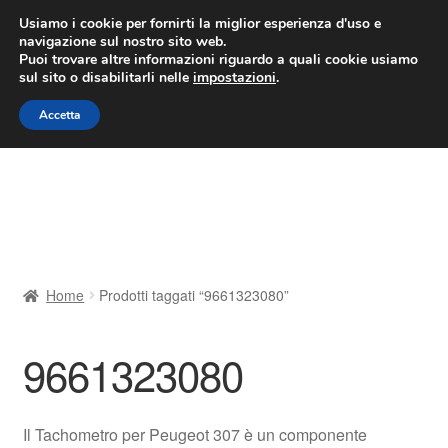
CONSEGNA da 7 EUR
Usiamo i cookie per fornirti la miglior esperienza d'uso e
navigazione sul nostro sito web.
Lun-Ven 9:00 - 16:00
800 580 290
/
Puoi trovare altre informazioni riguardo a quali cookie usiamo
sul sito o disabilitarli nelle
impostazioni
.
Vai
Vai
Menu
Accetta
alla
al
navigazione
contenuto
Home
Cestino
Chi siamo
Home
Prodotti taggati “9661323080”
Consegna
9661323080
Contatto
Il mio account
Il Tachometro per Peugeot 307 è un componente