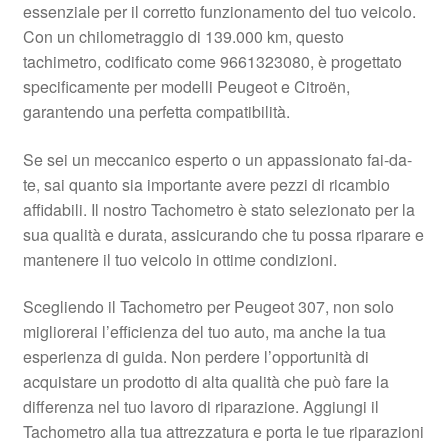
essenziale per il corretto funzionamento del tuo veicolo.
Pagamenti
Con un chilometraggio di 139.000 km, questo
tachimetro, codificato come 9661323080, è progettato
specificamente per modelli Peugeot e Citroën,
Politica sulla riservatezza
garantendo una perfetta compatibilità.
Procedura di Reclamo
Se sei un meccanico esperto o un appassionato fai-da-
te, sai quanto sia importante avere pezzi di ricambio
Registratore di cassa
affidabili. Il nostro Tachometro è stato selezionato per la
sua qualità e durata, assicurando che tu possa riparare e
Rimostranza
mantenere il tuo veicolo in ottime condizioni.
Spedizione in tutto il mondo
Scegliendo il Tachometro per Peugeot 307, non solo
migliorerai l’efficienza del tuo auto, ma anche la tua
Termini e condizioni
esperienza di guida. Non perdere l’opportunità di
acquistare un prodotto di alta qualità che può fare la
differenza nel tuo lavoro di riparazione. Aggiungi il
Tachometro alla tua attrezzatura e porta le tue riparazioni