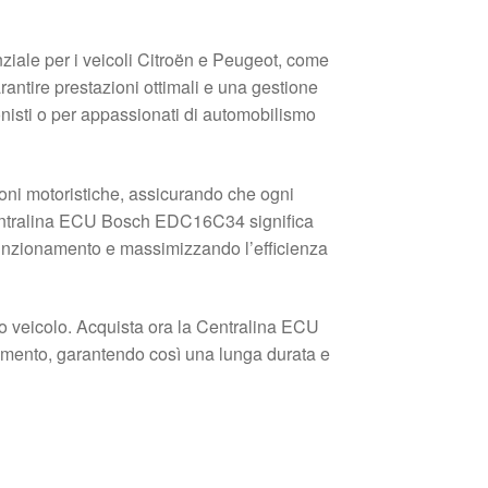
le per i veicoli Citroën e Peugeot, come
antire prestazioni ottimali e una gestione
onisti o per appassionati di automobilismo
ioni motoristiche, assicurando che ogni
 Centralina ECU Bosch EDC16C34 significa
i funzionamento e massimizzando l’efficienza
tuo veicolo. Acquista ora la Centralina ECU
amento, garantendo così una lunga durata e