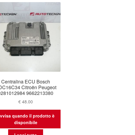
Centralina ECU Bosch
DC16C34 Citroën Peugeot
0281012984 9662213380
€
48.00
vvisa quando il prodotto è
disponibile