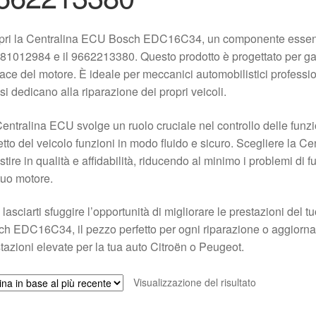
ri la Centralina ECU Bosch EDC16C34, un componente essenzia
281012984 e il 9662213380. Questo prodotto è progettato per gar
cace del motore. È ideale per meccanici automobilistici professi
si dedicano alla riparazione dei propri veicoli.
entralina ECU svolge un ruolo cruciale nel controllo delle funz
tto del veicolo funzioni in modo fluido e sicuro. Scegliere la
stire in qualità e affidabilità, riducendo al minimo i problemi d
tuo motore.
lasciarti sfuggire l’opportunità di migliorare le prestazioni del 
h EDC16C34, il pezzo perfetto per ogni riparazione o aggiorn
tazioni elevate per la tua auto Citroën o Peugeot.
Visualizzazione del risultato