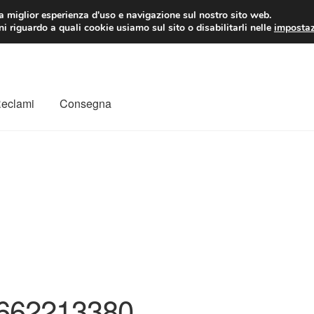
 EUR
Lun-Ven 9:
la miglior esperienza d'uso e navigazione sul nostro sito web.
i riguardo a quali cookie usiamo sul sito o disabilitarli nelle
impostaz
Reclami
Consegna
to
Il mio account
Pagamenti
Politica sulla riservatezza
a
Rimostranza
Spedizione in tutto il mondo
Termini e condizioni
662213380