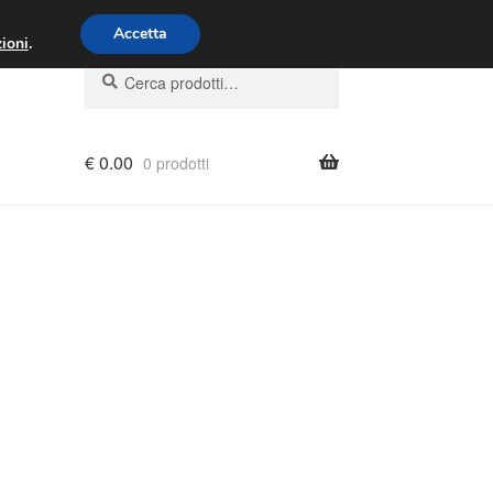
00 - 16:00
800 580 290
/
Accetta
ioni
.
Cerca:
Cerca
€
0.00
0 prodotti