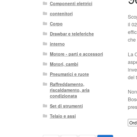
Componenti elettrici
contenitori
Scop
Corpo
il 0
effi
Drawbar e teleferiche
che 
interno
La C
Motore - parti e accessori
aspe
Motori, cambi
inve
Pneumatici e ruote
del 
Raffreddamento,
riscaldamento, aria
Non 
condizionata
Bosc
Set di strumenti
pres
Telaio e assi