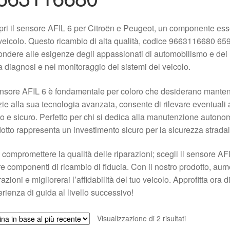
ri il sensore AFIL 6 per Citroën e Peugeot, un componente essen
veicolo. Questo ricambio di alta qualità, codice 9663116680 65
ondere alle esigenze degli appassionati di automobilismo e dei m
a diagnosi e nel monitoraggio dei sistemi del veicolo.
ensore AFIL 6 è fondamentale per coloro che desiderano mantenere
ie alla sua tecnologia avanzata, consente di rilevare eventual
do e sicuro. Perfetto per chi si dedica alla manutenzione autonoma
otto rappresenta un investimento sicuro per la sicurezza stradal
compromettere la qualità delle riparazioni; scegli il sensore AF
e componenti di ricambio di fiducia. Con il nostro prodotto, aume
razioni e migliorerai l’affidabilità del tuo veicolo. Approfitta ora 
rienza di guida al livello successivo!
Ordina
Visualizzazione di 2 risultati
in