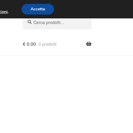
00 - 16:00
800 580 290
/
Accetta
ioni
.
Cerca:
Cerca
€
0.00
0 prodotti