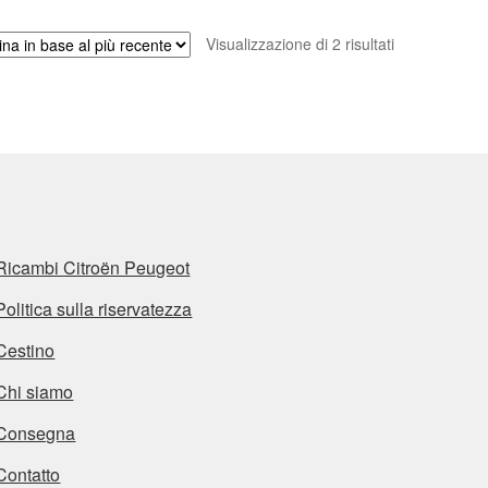
Ordina
Visualizzazione di 2 risultati
in
base
al
più
recente
Ricambi Citroën Peugeot
Politica sulla riservatezza
Cestino
Chi siamo
Consegna
Contatto