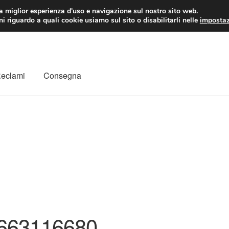
 EUR
Lun-Ven 9:
la miglior esperienza d'uso e navigazione sul nostro sito web.
i riguardo a quali cookie usiamo sul sito o disabilitarli nelle
impostaz
Reclami
Consegna
to
Il mio account
Pagamenti
Politica sulla riservatezza
a
Rimostranza
Spedizione in tutto il mondo
Termini e condizioni
663116680