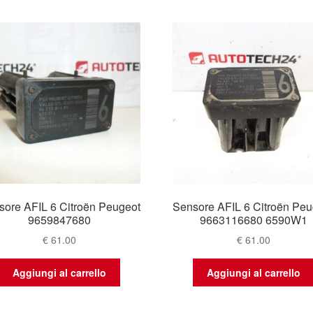
base
al
più
recente
sore AFIL 6 Citroën Peugeot
Sensore AFIL 6 Citroën Peu
9659847680
9663116680 6590W1
€
61.00
€
61.00
Aggiungi al carrello
Aggiungi al carrello