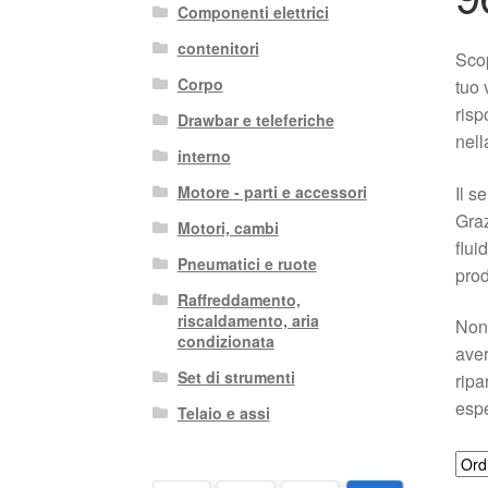
Componenti elettrici
contenitori
Scop
Corpo
tuo 
risp
Drawbar e teleferiche
nell
interno
Il s
Motore - parti e accessori
Graz
Motori, cambi
flui
Pneumatici e ruote
prod
Raffreddamento,
riscaldamento, aria
Non 
condizionata
aver
Set di strumenti
ripa
espe
Telaio e assi