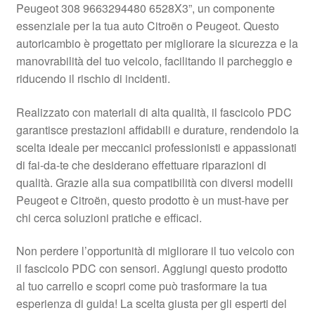
Peugeot 308 9663294480 6528X3”, un componente
Pagamenti
essenziale per la tua auto Citroën o Peugeot. Questo
autoricambio è progettato per migliorare la sicurezza e la
manovrabilità del tuo veicolo, facilitando il parcheggio e
Politica sulla riservatezza
riducendo il rischio di incidenti.
Procedura di Reclamo
Realizzato con materiali di alta qualità, il fascicolo PDC
garantisce prestazioni affidabili e durature, rendendolo la
Registratore di cassa
scelta ideale per meccanici professionisti e appassionati
di fai-da-te che desiderano effettuare riparazioni di
Rimostranza
qualità. Grazie alla sua compatibilità con diversi modelli
Peugeot e Citroën, questo prodotto è un must-have per
Spedizione in tutto il mondo
chi cerca soluzioni pratiche e efficaci.
Termini e condizioni
Non perdere l’opportunità di migliorare il tuo veicolo con
il fascicolo PDC con sensori. Aggiungi questo prodotto
al tuo carrello e scopri come può trasformare la tua
esperienza di guida! La scelta giusta per gli esperti del