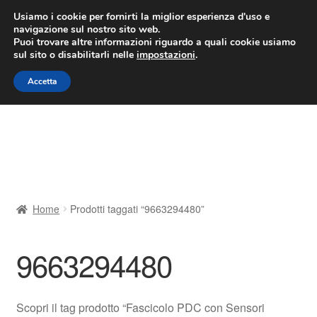
CONSEGNA da 7 EUR
Usiamo i cookie per fornirti la miglior esperienza d'uso e
navigazione sul nostro sito web.
Lun-Ven 9:00 - 16:00
800 580 290
/
Puoi trovare altre informazioni riguardo a quali cookie usiamo
sul sito o disabilitarli nelle
impostazioni
.
Vai
Vai
Menu
Accetta
alla
al
navigazione
contenuto
Home
Cestino
Chi siamo
Home
Prodotti taggati “9663294480”
Consegna
9663294480
Contatto
Il mio account
Scopri il tag prodotto “Fascicolo PDC con Sensori