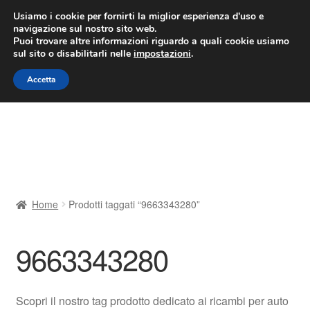
CONSEGNA da 7 EUR
Usiamo i cookie per fornirti la miglior esperienza d'uso e
navigazione sul nostro sito web.
Lun-Ven 9:00 - 16:00
800 580 290
/
Puoi trovare altre informazioni riguardo a quali cookie usiamo
sul sito o disabilitarli nelle
impostazioni
.
Vai
Vai
Menu
Accetta
alla
al
navigazione
contenuto
Home
Cestino
Chi siamo
Home
Prodotti taggati “9663343280”
Consegna
9663343280
Contatto
Il mio account
Scopri il nostro tag prodotto dedicato ai ricambi per auto