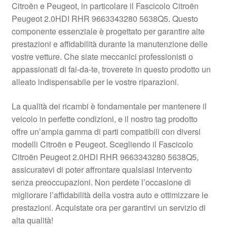
Citroën e Peugeot, in particolare il Fascicolo Citroën
Pagamenti
Peugeot 2.0HDI RHR 9663343280 5638Q5. Questo
componente essenziale è progettato per garantire alte
prestazioni e affidabilità durante la manutenzione delle
Politica sulla riservatezza
vostre vetture. Che siate meccanici professionisti o
appassionati di fai-da-te, troverete in questo prodotto un
Procedura di Reclamo
alleato indispensabile per le vostre riparazioni.
Registratore di cassa
La qualità dei ricambi è fondamentale per mantenere il
veicolo in perfette condizioni, e il nostro tag prodotto
Rimostranza
offre un’ampia gamma di parti compatibili con diversi
modelli Citroën e Peugeot. Scegliendo il Fascicolo
Spedizione in tutto il mondo
Citroën Peugeot 2.0HDI RHR 9663343280 5638Q5,
assicuratevi di poter affrontare qualsiasi intervento
Termini e condizioni
senza preoccupazioni. Non perdete l’occasione di
migliorare l’affidabilità della vostra auto e ottimizzare le
prestazioni. Acquistate ora per garantirvi un servizio di
alta qualità!