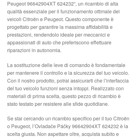
Peugeot 96642904XT 624232”, un ricambio di alta
Pagamenti
qualità essenziale per il funzionamento ottimale dei
veicoli Citroën e Peugeot. Questo componente è
progettato per garantire la massima affidabilità e
Politica sulla riservatezza
prestazioni, rendendolo ideale per meccanici e
appassionati di auto che preferiscono effettuare
Procedura di Reclamo
riparazioni in autonomia.
Registratore di cassa
La sostituzione delle leve di comando è fondamentale
per mantenere il controllo e la sicurezza del tuo veicolo.
Rimostranza
Con il nostro prodotto, potrai assicurarti che l’interfaccia
del tuo veicolo funzioni senza intoppi. Realizzato con
Spedizione in tutto il mondo
materiali di prima scelta, questo pezzo di ricambio è
stato testato per resistere alle sfide quotidiane.
Termini e condizioni
Se stai cercando un ricambio specifico per il tuo Citroën
o Peugeot, l’Ovladače Páčky 96642904XT 624232 è la
scelta giusta. Non aspettare oltre, acquista subito e