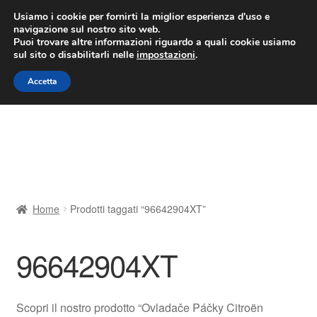
CONSEGNA da 7 EUR
Usiamo i cookie per fornirti la miglior esperienza d'uso e
navigazione sul nostro sito web.
Lun-Ven 9:00 - 16:00
800 580 290
/
Puoi trovare altre informazioni riguardo a quali cookie usiamo
sul sito o disabilitarli nelle
impostazioni
.
Vai
Vai
Menu
Accetta
alla
al
navigazione
contenuto
Home
Cestino
Chi siamo
Home
Prodotti taggati “96642904XT”
Consegna
96642904XT
Contatto
Il mio account
Scopri il nostro prodotto “Ovladače Páčky Citroën