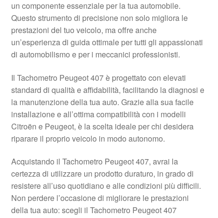
un componente essenziale per la tua automobile.
Pagamenti
Questo strumento di precisione non solo migliora le
prestazioni del tuo veicolo, ma offre anche
un’esperienza di guida ottimale per tutti gli appassionati
Politica sulla riservatezza
di automobilismo e per i meccanici professionisti.
Procedura di Reclamo
Il Tachometro Peugeot 407 è progettato con elevati
standard di qualità e affidabilità, facilitando la diagnosi e
Registratore di cassa
la manutenzione della tua auto. Grazie alla sua facile
installazione e all’ottima compatibilità con i modelli
Rimostranza
Citroën e Peugeot, è la scelta ideale per chi desidera
riparare il proprio veicolo in modo autonomo.
Spedizione in tutto il mondo
Acquistando il Tachometro Peugeot 407, avrai la
Termini e condizioni
certezza di utilizzare un prodotto duraturo, in grado di
resistere all’uso quotidiano e alle condizioni più difficili.
Non perdere l’occasione di migliorare le prestazioni
della tua auto: scegli il Tachometro Peugeot 407