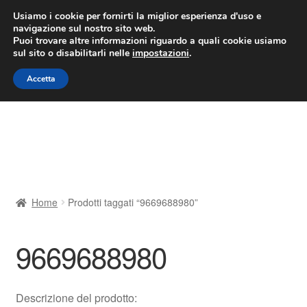
CONSEGNA da 7 EUR
Usiamo i cookie per fornirti la miglior esperienza d'uso e
navigazione sul nostro sito web.
Lun-Ven 9:00 - 16:00
800 580 290
/
Puoi trovare altre informazioni riguardo a quali cookie usiamo
sul sito o disabilitarli nelle
impostazioni
.
Vai
Vai
Menu
Accetta
alla
al
navigazione
contenuto
Home
Cestino
Chi siamo
Home
Prodotti taggati “9669688980”
Consegna
9669688980
Contatto
Il mio account
Descrizione del prodotto: