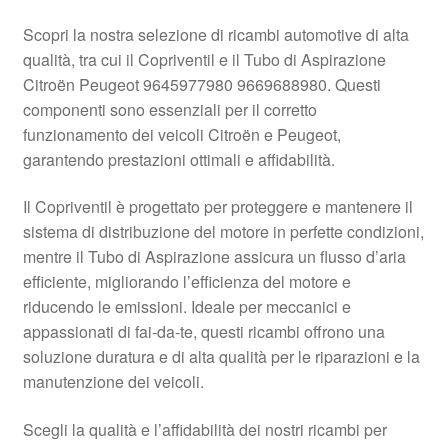
Scopri la nostra selezione di ricambi automotive di alta
Pagamenti
qualità, tra cui il Copriventil e il Tubo di Aspirazione
Citroën Peugeot 9645977980 9669688980. Questi
Politica sulla riservatezza
componenti sono essenziali per il corretto
funzionamento dei veicoli Citroën e Peugeot,
Procedura di Reclamo
garantendo prestazioni ottimali e affidabilità.
Registratore di cassa
Il Copriventil è progettato per proteggere e mantenere il
sistema di distribuzione del motore in perfette condizioni,
Rimostranza
mentre il Tubo di Aspirazione assicura un flusso d’aria
efficiente, migliorando l’efficienza del motore e
Spedizione in tutto il mondo
riducendo le emissioni. Ideale per meccanici e
appassionati di fai-da-te, questi ricambi offrono una
Termini e condizioni
soluzione duratura e di alta qualità per le riparazioni e la
manutenzione dei veicoli.
Scegli la qualità e l’affidabilità dei nostri ricambi per