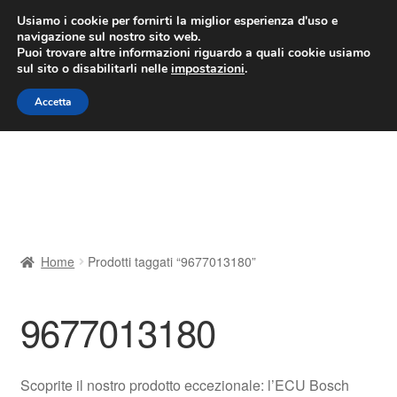
CONSEGNA da 7 EUR
Usiamo i cookie per fornirti la miglior esperienza d'uso e
navigazione sul nostro sito web.
Lun-Ven 9:00 - 16:00
800 580 290
/
Puoi trovare altre informazioni riguardo a quali cookie usiamo
sul sito o disabilitarli nelle
impostazioni
.
Vai
Vai
Menu
Accetta
alla
al
navigazione
contenuto
Home
Cestino
Chi siamo
Home
Prodotti taggati “9677013180”
Consegna
9677013180
Contatto
Il mio account
Scoprite il nostro prodotto eccezionale: l’ECU Bosch