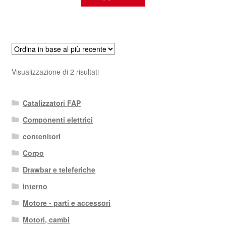
Ordina
Visualizzazione di 2 risultati
in
base
Catalizzatori FAP
al
più
Componenti elettrici
recente
contenitori
Corpo
Drawbar e teleferiche
interno
Motore - parti e accessori
Motori, cambi