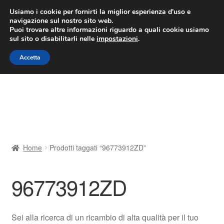
CONSEGNA da 7 EUR
Usiamo i cookie per fornirti la miglior esperienza d'uso e
navigazione sul nostro sito web.
Lun-Ven 9:00 - 16:00
800 580 290
/
Puoi trovare altre informazioni riguardo a quali cookie usiamo
sul sito o disabilitarli nelle
impostazioni
.
Vai
Vai
Menu
Accetta
alla
al
navigazione
contenuto
Home
Cestino
Chi siamo
Home
Prodotti taggati “96773912ZD”
Consegna
96773912ZD
Contatto
Il mio account
Sei alla ricerca di un ricambio di alta qualità per il tuo