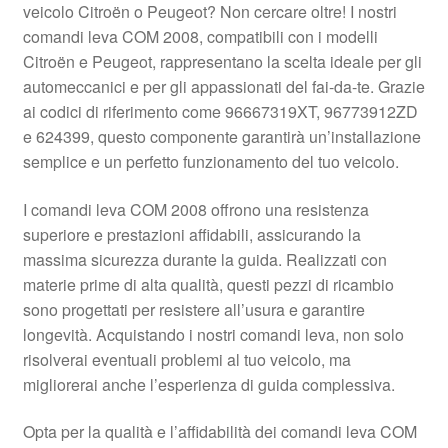
veicolo Citroën o Peugeot? Non cercare oltre! I nostri
Pagamenti
comandi leva COM 2008, compatibili con i modelli
Citroën e Peugeot, rappresentano la scelta ideale per gli
automeccanici e per gli appassionati del fai-da-te. Grazie
Politica sulla riservatezza
ai codici di riferimento come 96667319XT, 96773912ZD
e 624399, questo componente garantirà un’installazione
Procedura di Reclamo
semplice e un perfetto funzionamento del tuo veicolo.
Registratore di cassa
I comandi leva COM 2008 offrono una resistenza
superiore e prestazioni affidabili, assicurando la
Rimostranza
massima sicurezza durante la guida. Realizzati con
materie prime di alta qualità, questi pezzi di ricambio
Spedizione in tutto il mondo
sono progettati per resistere all’usura e garantire
longevità. Acquistando i nostri comandi leva, non solo
Termini e condizioni
risolverai eventuali problemi al tuo veicolo, ma
migliorerai anche l’esperienza di guida complessiva.
Opta per la qualità e l’affidabilità dei comandi leva COM