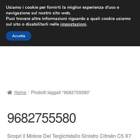
CONSEGNA da 7 EUR
Usiamo i cookie per fornirti la miglior esperienza d'uso e
navigazione sul nostro sito web.
Lun-Ven 9:00 - 16:00
800 580 290
/
Puoi trovare altre informazioni riguardo a quali cookie usiamo
sul sito o disabilitarli nelle
impostazioni
.
Vai
Vai
Menu
Accetta
alla
al
navigazione
contenuto
Home
Cestino
Chi siamo
Home
Prodotti taggati “9682755580”
Consegna
9682755580
Contatto
Il mio account
Scopri il Motore Del Tergicristallo Sinistro Citroën C5 X7