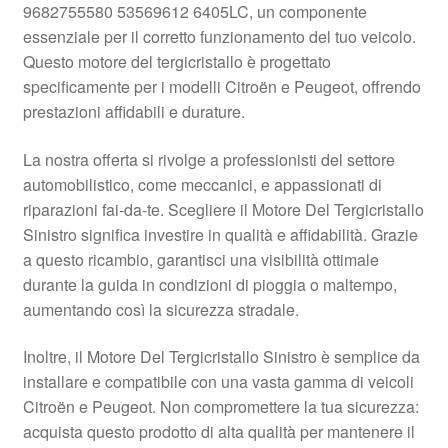
9682755580 53569612 6405LC, un componente
Pagamenti
essenziale per il corretto funzionamento del tuo veicolo.
Questo motore del tergicristallo è progettato
specificamente per i modelli Citroën e Peugeot, offrendo
Politica sulla riservatezza
prestazioni affidabili e durature.
Procedura di Reclamo
La nostra offerta si rivolge a professionisti del settore
automobilistico, come meccanici, e appassionati di
Registratore di cassa
riparazioni fai-da-te. Scegliere il Motore Del Tergicristallo
Sinistro significa investire in qualità e affidabilità. Grazie
Rimostranza
a questo ricambio, garantisci una visibilità ottimale
durante la guida in condizioni di pioggia o maltempo,
Spedizione in tutto il mondo
aumentando così la sicurezza stradale.
Termini e condizioni
Inoltre, il Motore Del Tergicristallo Sinistro è semplice da
installare e compatibile con una vasta gamma di veicoli
Citroën e Peugeot. Non compromettere la tua sicurezza:
acquista questo prodotto di alta qualità per mantenere il