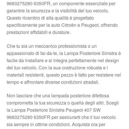
9683275280 6350FR, un componente essenziale per
Pagamenti
garantire la sicurezza e la visibilità del tuo veicolo.
Questo ricambio di alta qualità è progettato
specificamente per le auto Citroën e Peugeot, offrendo
Politica sulla riservatezza
prestazioni affidabili e durature.
Procedura di Reclamo
Che tu sia un meccanico professionista o un
appassionato di fai-da-te, la Lampa Posteriore Sinistra è
Registratore di cassa
facile da installare e si integra perfettamente nel design
del tuo veicolo. Con la sua costruzione robusta e i
Rimostranza
materiali resistenti, questo pezzo è fatto per resistere nel
tempo e affrontare diverse condizioni stradali.
Spedizione in tutto il mondo
Non lasciare che una lampada posteriore difettosa
Termini e condizioni
comprometta la tua sicurezza o quella degli altri. Scegli
la Lampa Posteriore Sinistra Peugeot 407 SW
9683275280 6350FR per assicurarti che il tuo veicolo
sia sempre in ottime condizioni. Acquista ora per