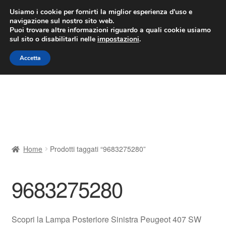
CONSEGNA da 7 EUR
Usiamo i cookie per fornirti la miglior esperienza d'uso e
navigazione sul nostro sito web.
Lun-Ven 9:00 - 16:00
800 580 290
/
Puoi trovare altre informazioni riguardo a quali cookie usiamo
sul sito o disabilitarli nelle
impostazioni
.
Vai
Vai
Menu
Accetta
alla
al
navigazione
contenuto
Home
Cestino
Chi siamo
Home
Prodotti taggati “9683275280”
Consegna
9683275280
Contatto
Il mio account
Scopri la Lampa Posteriore Sinistra Peugeot 407 SW