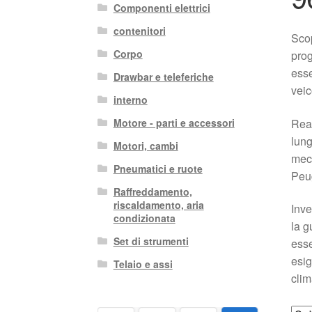
Componenti elettrici
contenitori
Scop
Corpo
prog
esse
Drawbar e teleferiche
veic
interno
Real
Motore - parti e accessori
lung
Motori, cambi
mecc
Pneumatici e ruote
Peu
Raffreddamento,
riscaldamento, aria
Inve
condizionata
la g
Set di strumenti
esse
esig
Telaio e assi
clim