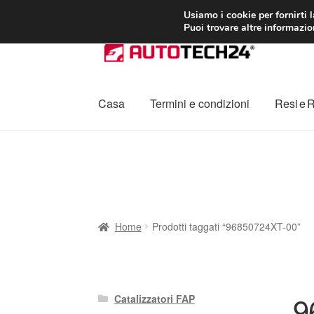
CONSEGNA da 7
Usiamo i cookie per fornirti 
Puoi trovare altre informazion
Vai
Vai
alla
al
navigazione
contenuto
Casa
Termini e condizioni
Resi e 
Home
Cestino
Chi siamo
Consegna
Contat
Procedura di Reclamo
Registratore di cass
Home
Prodotti taggati “96850724XT-00”
9
Catalizzatori FAP