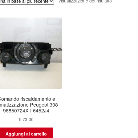
Visualizzazione del risultato
omando riscaldamento e
imatizzazione Peugeot 308
96850724XT 6452J4
€
73.00
Aggiungi al carrello