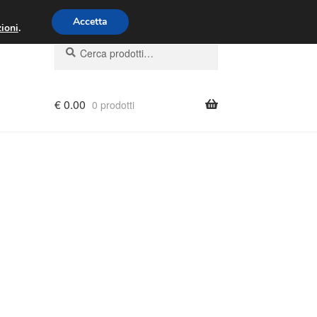
00 - 16:00
800 580 290
/
Accetta
ioni
.
Cerca:
Cerca
€
0.00
0 prodotti