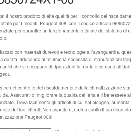
ri il nostro prodotto di alta qualità per il controllo del riscald
ettato per i modelli Peugeot 308, con il codice articolo 9685
nziale per garantire un funzionamento ottimale del sistema di c
olo.
izzato con materiali durevoli e tecnologie all’avanguardia, ques
a durata, riducendo al minimo la necessità di manutenzioni frequ
anici che si occupano di riparazioni fai-da-te e cercano affidabil
geot.
stire nel controllo del riscaldamento e della climatizzazione sig
uida. Assicurati di migliorare la qualità dell’aria e il benessere 
nziale. Trova facilmente gli articoli di cui hai bisogno, aumenta 
enze dei tuoi clienti. Non aspettare, ordina subito il tuo ricambio
atizzazione Peugeot 308!