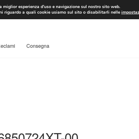
 EUR
Lun-Ven 9:
la miglior esperienza d'uso e navigazione sul nostro sito web.
i riguardo a quali cookie usiamo sul sito o disabilitarli nelle
impostaz
Reclami
Consegna
to
Il mio account
Pagamenti
Politica sulla riservatezza
a
Rimostranza
Spedizione in tutto il mondo
Termini e condizioni
6850724XT-00