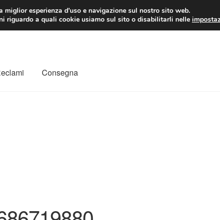
 EUR
Lun-Ven 9:
la miglior esperienza d'uso e navigazione sul nostro sito web.
i riguardo a quali cookie usiamo sul sito o disabilitarli nelle
impostaz
Reclami
Consegna
to
Il mio account
Pagamenti
Politica sulla riservatezza
a
Rimostranza
Spedizione in tutto il mondo
Termini e condizioni
686719880