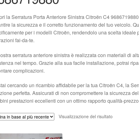
ri la Serratura Porta Anteriore Sinistra Citroën C4 96867198
ntire la sicurezza e il corretto funzionamento del tuo veicolo. Q
ificamente per i modelli Citroën, rendendolo una scelta ideale 
razioni fai-da-te.
ostra serratura anteriore sinistra è realizzata con materiali di a
stenza nel tempo. Grazie alla sua facile installazione, potrai ri
ontare complicazioni.
tai cercando un ricambio affidabile per la tua Citroën C4, la Serr
zione perfetta. Assicurati di non compromettere la sicurezza del
ini prestazioni eccellenti con un ottimo rapporto qualità-prezzo.
Visualizzazione del risultato