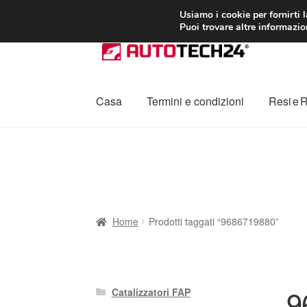
CONSEGNA da 7
Usiamo i cookie per fornirti 
Puoi trovare altre informazion
Vai
Vai
alla
al
navigazione
contenuto
Casa
Termini e condizioni
Resi e 
Home
Cestino
Chi siamo
Consegna
Contat
Procedura di Reclamo
Registratore di cass
Home
Prodotti taggati “9686719880”
9
Catalizzatori FAP