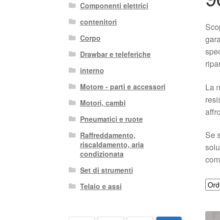
Componenti elettrici
contenitori
Scop
Corpo
gara
spec
Drawbar e teleferiche
ripa
interno
La n
Motore - parti e accessori
resi
Motori, cambi
affr
Pneumatici e ruote
Se s
Raffreddamento,
riscaldamento, aria
solu
condizionata
comb
Set di strumenti
Telaio e assi