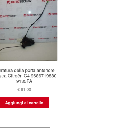
ratura della porta anteriore
istra Citroën C4 9686719880
9135FA
€
61.00
Aggiungi al carrello