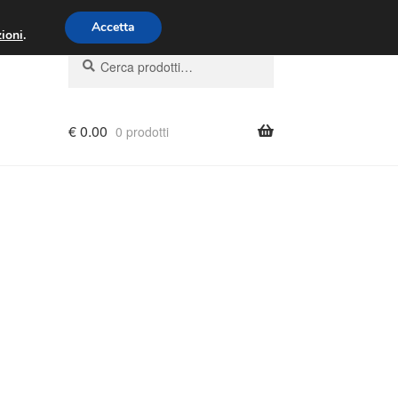
00 - 16:00
800 580 290
/
Accetta
ioni
.
Cerca:
Cerca
€
0.00
0 prodotti