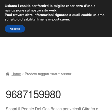
CONSEGNA da 7 EUR
Usiamo i cookie per fornirti la miglior esperienza d'uso e
navigazione sul nostro sito web.
Lun-Ven 9:00 - 16:00
800 580 290
/
Puoi trovare altre informazioni riguardo a quali cookie usiamo
sul sito o disabilitarli nelle
impostazioni
.
Vai
Vai
Menu
Accetta
alla
al
navigazione
contenuto
Home
Cestino
Chi siamo
Home
Prodotti taggati “9687159980”
Consegna
9687159980
Contatto
Il mio account
Scopri il Pedale Del Gas Bosch per veicoli Citroën e