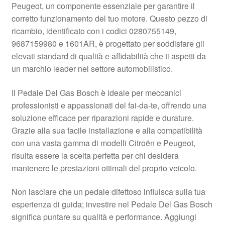
Peugeot, un componente essenziale per garantire il
Pagamenti
corretto funzionamento del tuo motore. Questo pezzo di
ricambio, identificato con i codici 0280755149,
9687159980 e 1601AR, è progettato per soddisfare gli
Politica sulla riservatezza
elevati standard di qualità e affidabilità che ti aspetti da
un marchio leader nel settore automobilistico.
Procedura di Reclamo
Il Pedale Del Gas Bosch è ideale per meccanici
Registratore di cassa
professionisti e appassionati del fai-da-te, offrendo una
soluzione efficace per riparazioni rapide e durature.
Rimostranza
Grazie alla sua facile installazione e alla compatibilità
con una vasta gamma di modelli Citroën e Peugeot,
Spedizione in tutto il mondo
risulta essere la scelta perfetta per chi desidera
mantenere le prestazioni ottimali del proprio veicolo.
Termini e condizioni
Non lasciare che un pedale difettoso influisca sulla tua
esperienza di guida; investire nel Pedale Del Gas Bosch
significa puntare su qualità e performance. Aggiungi