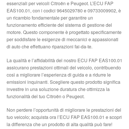
essenziali per veicoli Citroën e Peugeot. L’ECU FAP
Pagamenti
EAS100.01, con i codici 9645029780 e 09733009902, è
un ricambio fondamentale per garantire un
funzionamento efficiente del sistema di gestione del
Politica sulla riservatezza
motore. Questo componente è progettato specificamente
per soddisfare le esigenze di meccanici e appassionati
Procedura di Reclamo
di auto che effettuano riparazioni fai-da-te.
Registratore di cassa
La qualità e l’affidabilità del nostro ECU FAP EAS100.01
assicurano prestazioni ottimali del veicolo, contribuendo
Rimostranza
così a migliorare l’esperienza di guida e a ridurre le
emissioni inquinanti. Scegliere questo prodotto significa
Spedizione in tutto il mondo
investire in una soluzione duratura che ottimizza la
funzionalità del tuo Citroën o Peugeot.
Termini e condizioni
Non perdere l’opportunità di migliorare le prestazioni del
tuo veicolo; acquista ora l’ECU FAP EAS100.01 e scopri
la differenza che un prodotto di alta qualità può fare!