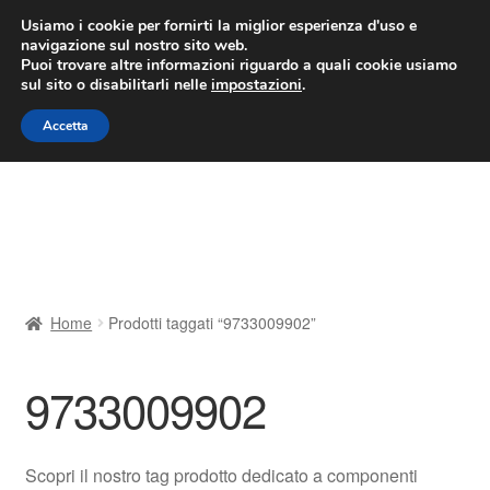
CONSEGNA da 7 EUR
Usiamo i cookie per fornirti la miglior esperienza d'uso e
navigazione sul nostro sito web.
Lun-Ven 9:00 - 16:00
800 580 290
/
Puoi trovare altre informazioni riguardo a quali cookie usiamo
sul sito o disabilitarli nelle
impostazioni
.
Vai
Vai
Menu
Accetta
alla
al
navigazione
contenuto
Home
Cestino
Chi siamo
Home
Prodotti taggati “9733009902”
Consegna
9733009902
Contatto
Il mio account
Scopri il nostro tag prodotto dedicato a componenti