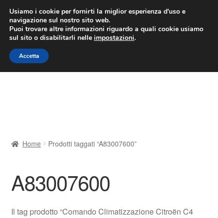
CONSEGNA da 7 EUR
Usiamo i cookie per fornirti la miglior esperienza d'uso e
navigazione sul nostro sito web.
Lun-Ven 9:00 - 16:00
800 580 290
/
Puoi trovare altre informazioni riguardo a quali cookie usiamo
sul sito o disabilitarli nelle
impostazioni
.
Vai
Vai
Menu
Accetta
alla
al
navigazione
contenuto
Home
Cestino
Chi siamo
Home
Prodotti taggati “A83007600”
Consegna
A83007600
Contatto
Il mio account
Il tag prodotto “Comando Climatizzazione Citroën C4