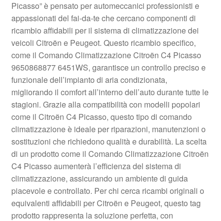
Picasso” è pensato per automeccanici professionisti e
Pagamenti
appassionati del fai-da-te che cercano componenti di
ricambio affidabili per il sistema di climatizzazione dei
veicoli Citroën e Peugeot. Questo ricambio specifico,
Politica sulla riservatezza
come il Comando Climatizzazione Citroën C4 Picasso
9650868877 6451WS, garantisce un controllo preciso e
Procedura di Reclamo
funzionale dell’impianto di aria condizionata,
migliorando il comfort all’interno dell’auto durante tutte le
Registratore di cassa
stagioni. Grazie alla compatibilità con modelli popolari
come il Citroën C4 Picasso, questo tipo di comando
Rimostranza
climatizzazione è ideale per riparazioni, manutenzioni o
sostituzioni che richiedono qualità e durabilità. La scelta
Spedizione in tutto il mondo
di un prodotto come il Comando Climatizzazione Citroën
C4 Picasso aumenterà l’efficienza del sistema di
Termini e condizioni
climatizzazione, assicurando un ambiente di guida
piacevole e controllato. Per chi cerca ricambi originali o
equivalenti affidabili per Citroën e Peugeot, questo tag
prodotto rappresenta la soluzione perfetta, con