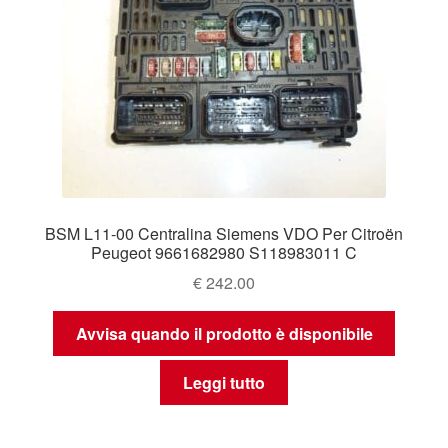
BSM L11-00 Centralina Siemens VDO Per Citroën
Peugeot 9661682980 S118983011 C
€
242.00
Avvisa quando il prodotto è disponibile
Leggi tutto