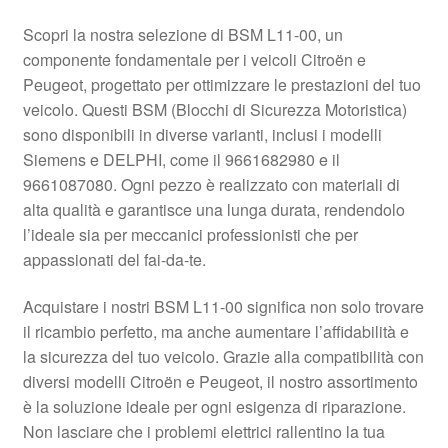
Scopri la nostra selezione di BSM L11-00, un
Pagamenti
componente fondamentale per i veicoli Citroën e
Peugeot, progettato per ottimizzare le prestazioni del tuo
Politica sulla riservatezza
veicolo. Questi BSM (Blocchi di Sicurezza Motoristica)
sono disponibili in diverse varianti, inclusi i modelli
Procedura di Reclamo
Siemens e DELPHI, come il 9661682980 e il
9661087080. Ogni pezzo è realizzato con materiali di
Registratore di cassa
alta qualità e garantisce una lunga durata, rendendolo
l’ideale sia per meccanici professionisti che per
Rimostranza
appassionati del fai-da-te.
Spedizione in tutto il mondo
Acquistare i nostri BSM L11-00 significa non solo trovare
il ricambio perfetto, ma anche aumentare l’affidabilità e
Termini e condizioni
la sicurezza del tuo veicolo. Grazie alla compatibilità con
diversi modelli Citroën e Peugeot, il nostro assortimento
è la soluzione ideale per ogni esigenza di riparazione.
Non lasciare che i problemi elettrici rallentino la tua