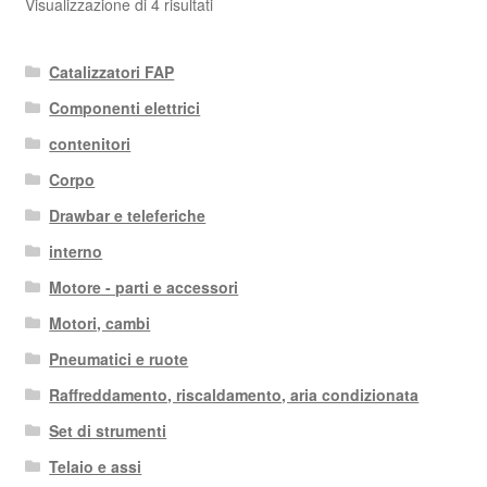
Ordina
Visualizzazione di 4 risultati
in
base
Catalizzatori FAP
al
più
Componenti elettrici
recente
contenitori
Corpo
Drawbar e teleferiche
interno
Motore - parti e accessori
Motori, cambi
Pneumatici e ruote
Raffreddamento, riscaldamento, aria condizionata
Set di strumenti
Telaio e assi