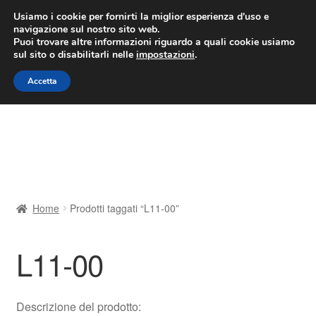
CONSEGNA da 7 EUR
Usiamo i cookie per fornirti la miglior esperienza d'uso e
navigazione sul nostro sito web.
Lun-Ven 9:00 - 16:00
800 580 290
/
Puoi trovare altre informazioni riguardo a quali cookie usiamo
sul sito o disabilitarli nelle
impostazioni
.
Vai
Vai
Menu
Accetta
alla
al
navigazione
contenuto
Home
Cestino
Chi siamo
Home
Prodotti taggati “L11-00”
Consegna
L11-00
Contatto
Il mio account
Descrizione del prodotto: