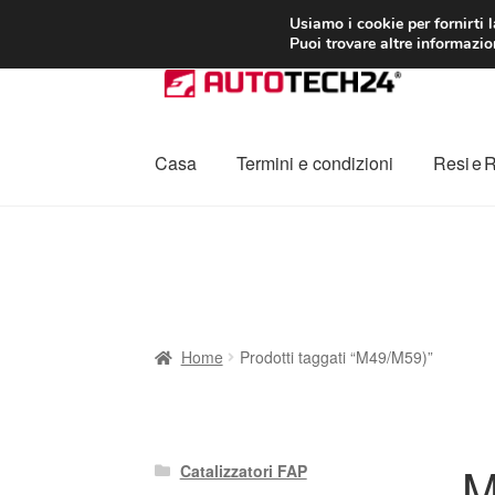
CONSEGNA da 7
Usiamo i cookie per fornirti 
Puoi trovare altre informazion
Vai
Vai
alla
al
navigazione
contenuto
Casa
Termini e condizioni
Resi e 
Home
Cestino
Chi siamo
Consegna
Contat
Procedura di Reclamo
Registratore di cass
Home
Prodotti taggati “M49/M59)”
M
Catalizzatori FAP