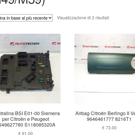
Ordina
Visualizzazione di 2 risultati
in
base
al
più
recente
tralina BSI E01-00 Siemens
Airbag Citroën Berlingo II V
per Citroën e Peugeot
9646461777 8216T1
649627780 S118085320A
€
73.00
€
91.00