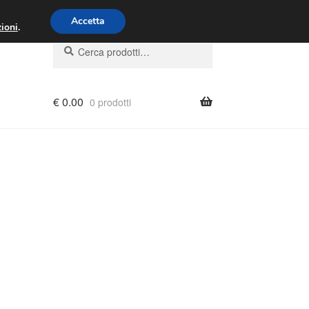
00 - 16:00
800 580 290
/
Accetta
ioni
.
Cerca:
Cerca
€
0.00
0 prodotti