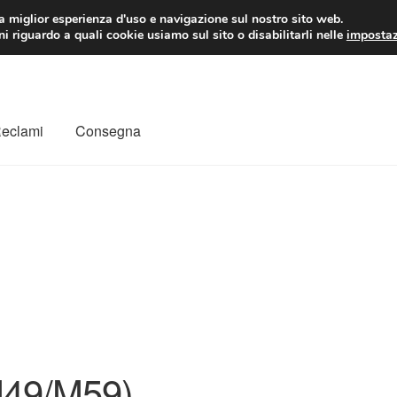
 EUR
Lun-Ven 9:
la miglior esperienza d'uso e navigazione sul nostro sito web.
i riguardo a quali cookie usiamo sul sito o disabilitarli nelle
impostaz
Reclami
Consegna
to
Il mio account
Pagamenti
Politica sulla riservatezza
a
Rimostranza
Spedizione in tutto il mondo
Termini e condizioni
49/M59)