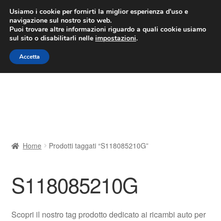
CONSEGNA da 7 EUR
Usiamo i cookie per fornirti la miglior esperienza d'uso e
navigazione sul nostro sito web.
Lun-Ven 9:00 - 16:00
800 580 290
/
Puoi trovare altre informazioni riguardo a quali cookie usiamo
sul sito o disabilitarli nelle
impostazioni
.
Vai
Vai
Menu
Accetta
alla
al
navigazione
contenuto
Home
Cestino
Chi siamo
Home
Prodotti taggati “S118085210G”
Consegna
S118085210G
Contatto
Il mio account
Scopri il nostro tag prodotto dedicato ai ricambi auto per