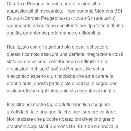
Citroën e Peugeot, ideale per professionisti e
Pagamenti
appassionati di meccanica. Il componente Siemens BSI
E02-00 (Citroën Peugeot 9646777380 S118085210)
rappresenta un’opzione eccellente per riparazioni di alta
Politica sulla riservatezza
qualità, garantendo performance e affidabilità.
Procedura di Reclamo
Realizzato con gli standard più elevati del settore,
questo ricambio assicura una perfetta integrazione con il
Registratore di cassa
sistema del veicolo, contribuendo a ottimizzare le
prestazioni del tuo Citroën o Peugeot. Se sei un
Rimostranza
meccanico esperto o un hobbista che ama curare la
propria auto, questa parte è ciò di cui hai bisogno per
Spedizione in tutto il mondo
assicurarti che ogni intervento sia eseguito al meglio.
Termini e condizioni
Investire nel nostro tag prodotto significa scegliere
un’affidabilità e una qualità che puoi sempre contare.
Non lasciare che piccole riparazioni diventino grandi
problemi: acquista il Siemens BSI E02-00 e rinnova la