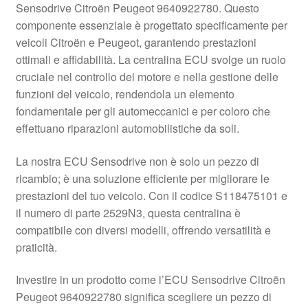
Sensodrive Citroën Peugeot 9640922780. Questo
Pagamenti
componente essenziale è progettato specificamente per
veicoli Citroën e Peugeot, garantendo prestazioni
ottimali e affidabilità. La centralina ECU svolge un ruolo
Politica sulla riservatezza
cruciale nel controllo del motore e nella gestione delle
funzioni del veicolo, rendendola un elemento
Procedura di Reclamo
fondamentale per gli automeccanici e per coloro che
effettuano riparazioni automobilistiche da soli.
Registratore di cassa
La nostra ECU Sensodrive non è solo un pezzo di
Rimostranza
ricambio; è una soluzione efficiente per migliorare le
prestazioni del tuo veicolo. Con il codice S118475101 e
Spedizione in tutto il mondo
il numero di parte 2529N3, questa centralina è
compatibile con diversi modelli, offrendo versatilità e
Termini e condizioni
praticità.
Investire in un prodotto come l’ECU Sensodrive Citroën
Peugeot 9640922780 significa scegliere un pezzo di