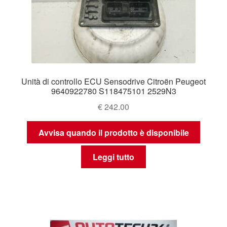
Unità di controllo ECU Sensodrive Citroën Peugeot
9640922780 S118475101 2529N3
€
242.00
Avvisa quando il prodotto è disponibile
Leggi tutto