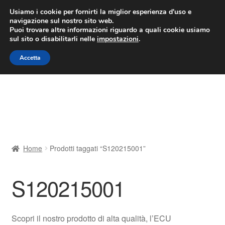
CONSEGNA da 7 EUR
Usiamo i cookie per fornirti la miglior esperienza d'uso e
navigazione sul nostro sito web.
Lun-Ven 9:00 - 16:00
800 580 290
/
Puoi trovare altre informazioni riguardo a quali cookie usiamo
sul sito o disabilitarli nelle
impostazioni
.
Vai
Vai
Menu
Accetta
alla
al
navigazione
contenuto
Home
Cestino
Chi siamo
Home
Prodotti taggati “S120215001”
Consegna
S120215001
Contatto
Il mio account
Scopri il nostro prodotto di alta qualità, l’ECU