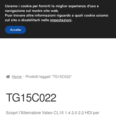
CONSEGNA da 7 EUR
Usiamo i cookie per fornirti la miglior esperienza d'uso e
navigazione sul nostro sito web.
Lun-Ven 9:00 - 16:00
800 580 290
/
Puoi trovare altre informazioni riguardo a quali cookie usiamo
sul sito o disabilitarli nelle
impostazioni
.
Vai
Vai
Menu
Accetta
alla
al
navigazione
contenuto
Home
Cestino
Chi siamo
Home
Prodotti taggati “TG15C022”
Consegna
TG15C022
Contatto
Il mio account
Scopri l’Alternatore Valeo CL15 1.4 2.0 2.2 HDI per