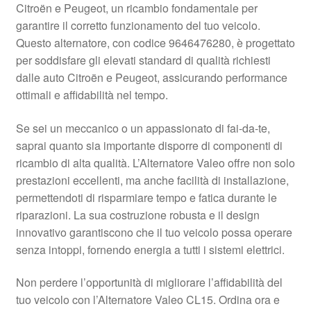
Citroën e Peugeot, un ricambio fondamentale per
Pagamenti
garantire il corretto funzionamento del tuo veicolo.
Questo alternatore, con codice 9646476280, è progettato
per soddisfare gli elevati standard di qualità richiesti
Politica sulla riservatezza
dalle auto Citroën e Peugeot, assicurando performance
ottimali e affidabilità nel tempo.
Procedura di Reclamo
Se sei un meccanico o un appassionato di fai-da-te,
Registratore di cassa
saprai quanto sia importante disporre di componenti di
ricambio di alta qualità. L’Alternatore Valeo offre non solo
Rimostranza
prestazioni eccellenti, ma anche facilità di installazione,
permettendoti di risparmiare tempo e fatica durante le
Spedizione in tutto il mondo
riparazioni. La sua costruzione robusta e il design
innovativo garantiscono che il tuo veicolo possa operare
Termini e condizioni
senza intoppi, fornendo energia a tutti i sistemi elettrici.
Non perdere l’opportunità di migliorare l’affidabilità del
tuo veicolo con l’Alternatore Valeo CL15. Ordina ora e