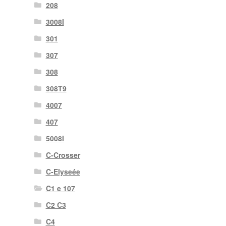
208
3008I
301
307
308
308T9
4007
407
5008I
C-Crosser
C-Elyseée
C1 e 107
C2 C3
C4