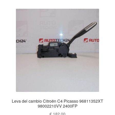
Leva del cambio Citroën C4 Picasso 96811352XT
98002210VV 2400FP
€
182.00