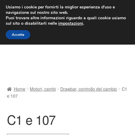
CONSEGNA da 7 EUR
Usiamo i cookie per fornirti la miglior esperienza d'uso e
navigazione sul nostro sito web.
Lun-Ven 9:00 - 16:00
800 580 290
/
Puoi trovare altre informazioni riguardo a quali cookie usiamo
sul sito o disabilitarli nelle
impostazioni
.
Vai
Vai
Menu
Accetta
alla
al
navigazione
contenuto
Home
Cestino
Chi siamo
Home
Motori, cambi
Drawbar, controllo del cambio
C1
e 107
Consegna
Contatto
C1 e 107
Il mio account