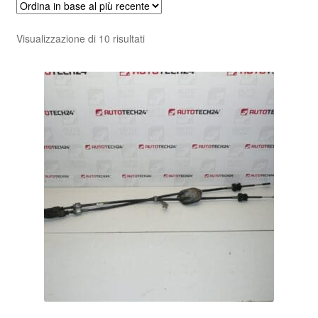
Pagamenti
Ordina
Visualizzazione di 10 risultati
in
Politica sulla riservatezza
base
al
Procedura di Reclamo
più
recente
Registratore di cassa
Rimostranza
Spedizione in tutto il mondo
Termini e condizioni