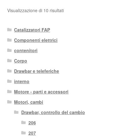
Ordina
Visualizzazione di 10 risultati
in
base
Catalizzatori FAP
al
più
Componenti elettrici
recente
contenitori
Corpo
Drawbar e teleferiche
interno
Motore - parti e accessori
Motori, cambi
Drawbar, controllo del cambio
206
207