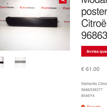
poster
🔍
Citro
96863
Avvisa quan
€
61.00
Stellantis Citr
9686338377
8546Y4
Esaurito