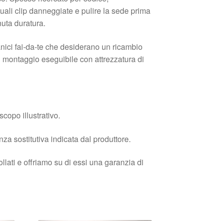
tuali clip danneggiate e pulire la sede prima
nuta duratura.
anici fai-da-te che desiderano un ricambio
n montaggio eseguibile con attrezzatura di
copo illustrativo.
enza sostitutiva indicata dal produttore.
llati e offriamo su di essi una garanzia di