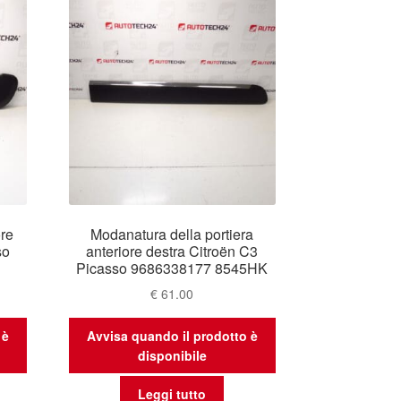
re
Modanatura della portiera
so
anteriore destra Citroën C3
Picasso 9686338177 8545HK
€
61.00
 è
Avvisa quando il prodotto è
disponibile
Leggi tutto