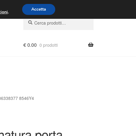
00 - 16:00
800 580 290
/
Accetta
ioni
.
Cerca:
Cerca
€
0.00
0 prodotti
9686338377 8546Y4
atura porta