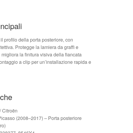
incipali
 profilo della porta posteriore, con
tettiva. Protegge la lamiera da graffi e
 migliora la finitura visiva della fiancata
ontaggio a clip per un’installazione rapida e
iche
/ Citroën
Picasso (2008–2017) – Porta posteriore
ro)
86338377, 8546Y4