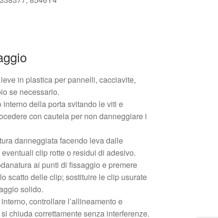
aggio
 leve in plastica per pannelli, cacciavite,
bio se necessario.
interno della porta svitando le viti e
rocedere con cautela per non danneggiare i
ura danneggiata facendo leva dalle
eventuali clip rotte o residui di adesivo.
danatura ai punti di fissaggio e premere
 scatto delle clip; sostituire le clip usurate
aggio solido.
interno, controllare l’allineamento e
a si chiuda correttamente senza interferenze.