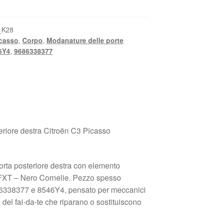
_K28
casso
,
Corpo
,
Modanature delle porte
6Y4
,
9686338377
eriore destra Citroën C3 Picasso
orta posteriore destra con elemento
 FXT – Nero Cornelie. Pezzo spesso
9686338377 e 8546Y4, pensato per meccanici
 del fai-da-te che riparano o sostituiscono