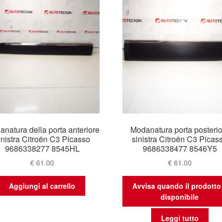
natura della porta anteriore
Modanatura porta posterio
inistra Citroën C3 Picasso
sinistra Citroën C3 Picas
9686338277 8545HL
9686338477 8546Y5
€
61.00
€
61.00
Aggiungi al carrello
Avvisa quando il prodotto
disponibile
Leggi tutto