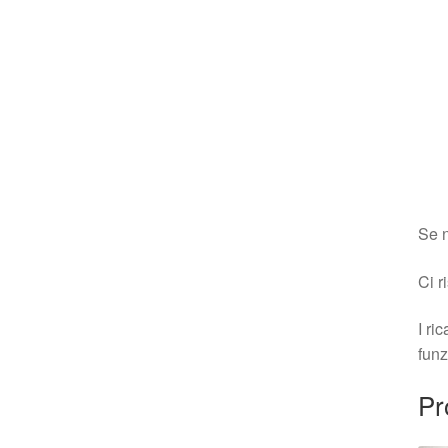
Se n
Ci r
I ri
funz
Pr