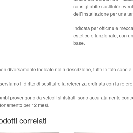
consigliabile sostituire even
dell’installazione per una te
Indicata per officine e mecc
estetico e funzionale, con u
base.
on diversamente indicato nella descrizione, tutte le foto sono a s
iserviamo il diritto di sostituire la referenza ordinata con la refer
cambi provengono da veicoli sinistrati, sono accuratamente contro
ionamento per 12 mesi.
odotti correlati