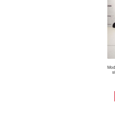
Moda
s