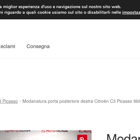
 EUR
Lun-Ven 9:
la miglior esperienza d'uso e navigazione sul nostro sito web.
i riguardo a quali cookie usiamo sul sito o disabilitarli nelle
impostaz
Reclami
Consegna
to
Il mio account
Pagamenti
Politica sulla riservatezza
a
Rimostranza
Spedizione in tutto il mondo
Termini e condizioni
3 Picasso
Modanatura porta posteriore destra Citroën C3 Picasso 
Modan