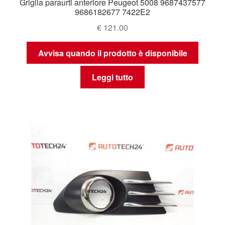
Griglia paraurti anteriore Peugeot 5008 9687437577
9686182677 7422E2
€
121.00
Avvisa quando il prodotto è disponibile
Leggi tutto