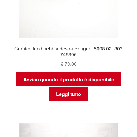
Cornice fendinebbia destra Peugeot 5008 021303
745306
€
73.00
Avvisa quando il prodotto è disponibile
Leggi tutto