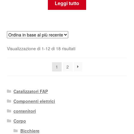
Leggi tutto
Ordina
Visualizzazione di 1-12 di 18 risultati
in
base
1
2
al
più
recente
Catalizzatori FAP
Componenti elettrici
contenitori
Corpo
Bicchiere