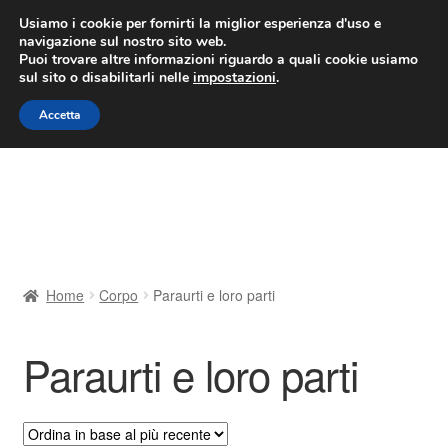
CONSEGNA da 7 EUR
Usiamo i cookie per fornirti la miglior esperienza d'uso e
navigazione sul nostro sito web.
Lun-Ven 9:00 - 16:00
800 580 290
/
Puoi trovare altre informazioni riguardo a quali cookie usiamo
sul sito o disabilitarli nelle
impostazioni
.
Vai
Vai
Menu
Accetta
alla
al
navigazione
contenuto
Home
Cestino
Chi siamo
Home
Corpo
Paraurti e loro parti
Consegna
Paraurti e loro parti
Contatto
Il mio account