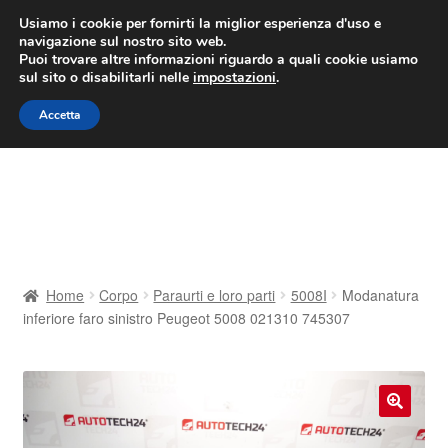
CONSEGNA da 7 EUR
Usiamo i cookie per fornirti la miglior esperienza d'uso e
navigazione sul nostro sito web.
Lun-Ven 9:00 - 16:00
800 580 290
/
Puoi trovare altre informazioni riguardo a quali cookie usiamo
sul sito o disabilitarli nelle
impostazioni
.
Vai
Vai
Menu
Accetta
alla
al
navigazione
contenuto
Home
Cestino
Chi siamo
Home
Corpo
Paraurti e loro parti
5008I
Modanatura
inferiore faro sinistro Peugeot 5008 021310 745307
Consegna
Contatto
🔍
Il mio account