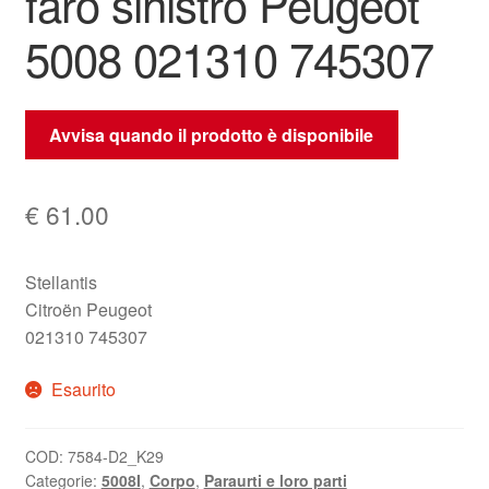
faro sinistro Peugeot
5008 021310 745307
Avvisa quando il prodotto è disponibile
€
61.00
Stellantis
Citroën Peugeot
021310 745307
Esaurito
COD:
7584-D2_K29
Categorie:
5008I
,
Corpo
,
Paraurti e loro parti