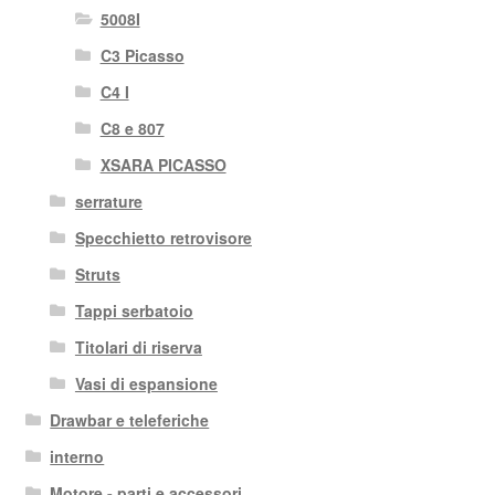
5008I
C3 Picasso
C4 I
C8 e 807
XSARA PICASSO
serrature
Specchietto retrovisore
Struts
Tappi serbatoio
Titolari di riserva
Vasi di espansione
Drawbar e teleferiche
interno
Motore - parti e accessori