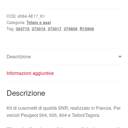
Peugeot
Talbot
Tagora
COD:
4584-AE17_K1
Categoria:
Telaio e assi
VKBA540
Tag:
303715
,
373015
,
373017
,
374809
,
R15908
R15908
374809
quantità
Descrizione
Informazioni aggiuntive
Descrizione
Kit di cuscinetti di qualità SNR, realizzato in Francia. Per
veicoli Peugeot 504, 505, 604 e Talbot/Tagora.