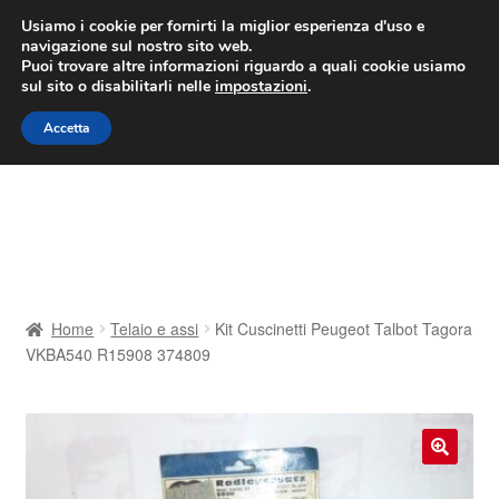
CONSEGNA da 7 EUR
Usiamo i cookie per fornirti la miglior esperienza d'uso e
navigazione sul nostro sito web.
Lun-Ven 9:00 - 16:00
800 580 290
/
Puoi trovare altre informazioni riguardo a quali cookie usiamo
sul sito o disabilitarli nelle
impostazioni
.
Vai
Vai
Menu
Accetta
alla
al
navigazione
contenuto
Home
Cestino
Chi siamo
Home
Telaio e assi
Kit Cuscinetti Peugeot Talbot Tagora
VKBA540 R15908 374809
Consegna
Contatto
🔍
Il mio account