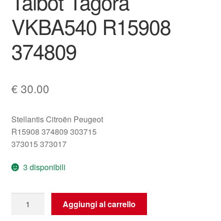
Talbot Tagora
VKBA540 R15908
374809
€
30.00
Stellantis Citroën Peugeot
R15908 374809 303715
373015 373017
3 disponibili
Kit
Aggiungi al carrello
Cuscinetti