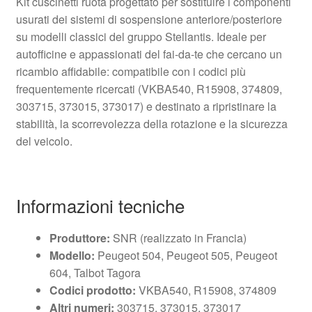
Kit cuscinetti ruota progettato per sostituire i componenti
usurati dei sistemi di sospensione anteriore/posteriore
su modelli classici del gruppo Stellantis. Ideale per
autofficine e appassionati del fai-da-te che cercano un
ricambio affidabile: compatibile con i codici più
frequentemente ricercati (VKBA540, R15908, 374809,
303715, 373015, 373017) e destinato a ripristinare la
stabilità, la scorrevolezza della rotazione e la sicurezza
del veicolo.
Informazioni tecniche
Produttore:
SNR (realizzato in Francia)
Modello:
Peugeot 504, Peugeot 505, Peugeot
604, Talbot Tagora
Codici prodotto:
VKBA540, R15908, 374809
Altri numeri:
303715, 373015, 373017