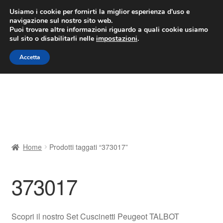
CONSEGNA da 7 EUR
Usiamo i cookie per fornirti la miglior esperienza d'uso e
navigazione sul nostro sito web.
Lun-Ven 9:00 - 16:00
800 580 290
/
Puoi trovare altre informazioni riguardo a quali cookie usiamo
sul sito o disabilitarli nelle
impostazioni
.
Vai
Vai
Menu
Accetta
alla
al
navigazione
contenuto
Home
Cestino
Chi siamo
Home
Prodotti taggati “373017”
Consegna
373017
Contatto
Il mio account
Scopri il nostro Set Cuscinetti Peugeot TALBOT