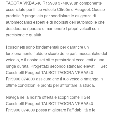
TAGORA VKBA540 R15908 374809, un componente
Pagamenti
essenziale per il tuo veicolo Citroën o Peugeot. Questo
prodotto è progettato per soddisfare le esigenze di
automeccanici esperti e di hobbisti dell’automobile che
Politica sulla riservatezza
desiderano riparare o mantenere i propri veicoli con
precisione e qualità.
Procedura di Reclamo
I cuscinetti sono fondamentali per garantire un
Registratore di cassa
funzionamento fluido e sicuro delle parti meccaniche del
veicolo, e il nostro set offre prestazioni eccellenti e una
Rimostranza
lunga durata. Progettato secondo standard elevati, il Set
Cuscinetti Peugeot TALBOT TAGORA VKBA540
Spedizione in tutto il mondo
R15908 374809 assicura che il tuo veicolo rimanga in
ottime condizioni e pronto per affrontare la strada.
Termini e condizioni
Naviga nella nostra offerta e scopri come il Set
Cuscinetti Peugeot TALBOT TAGORA VKBA540
R15908 374809 possa migliorare l’affidabilità e le