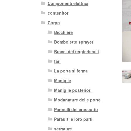
Componenti elettrici
contenitori
Corpo
Bicchiere
Bombolette sprayer
Bracci dei tergicristalli
fari
La porta si ferma
Maniglie
Maniglie posteriori
Modanature delle porte
Pannelli del cruscotto
Paraurti e loro parti
serrature