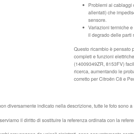
Problemi ai cablaggi o
allentati) che impedi
sensore.
Variazioni termiche e
il degrado delle parti
Questo ricambio è pensato pe
completi e funzioni elettriche
(14009349ZR, 8153FV) facilit
ricerca, aumentando le proba
corretto per Citroën C8 e P
on diversamente indicato nella descrizione, tutte le foto sono a s
iserviamo il diritto di sostituire la referenza ordinata con la refer