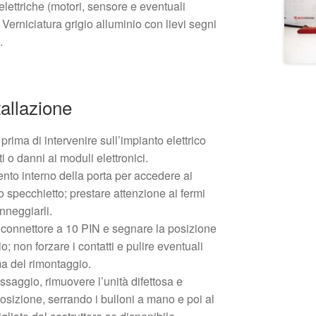
lettriche (motori, sensore e eventuali
 Verniciatura grigio alluminio con lievi segni
.
tallazione
prima di intervenire sull’impianto elettrico
ti o danni ai moduli elettronici.
ento interno della porta per accedere ai
lo specchietto; prestare attenzione ai fermi
nneggiarli.
 connettore a 10 PIN e segnare la posizione
o; non forzare i contatti e pulire eventuali
ma del rimontaggio.
fissaggio, rimuovere l’unità difettosa e
osizione, serrando i bulloni a mano e poi al