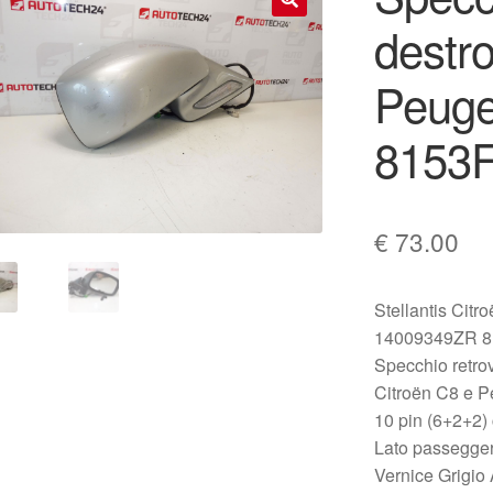
destr
🔍
Peuge
8153
€
73.00
Stellantis Citr
14009349ZR 
Specchio retrov
Citroën C8 e P
10 pin (6+2+2)
Lato passegge
Vernice Grigio 