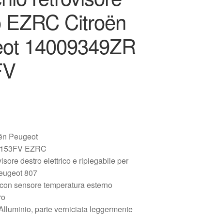
o EZRC Citroën
ot 14009349ZR
FV
oën Peugeot
8153FV EZRC
isore destro elettrico e ripiegabile per
eugeot 807
 con sensore temperatura esterno
ro
Alluminio, parte verniciata leggermente