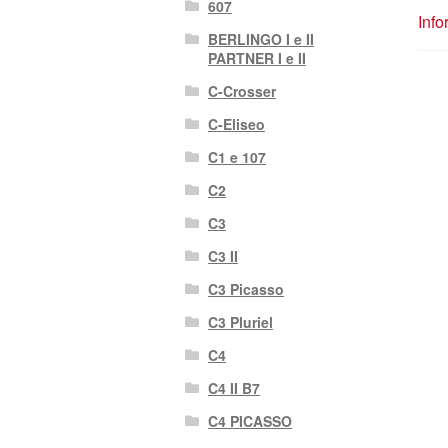
607
Info
BERLINGO I e II
PARTNER I e II
C-Crosser
C-Eliseo
C1 e 107
C2
C3
C3 II
C3 Picasso
C3 Pluriel
C4
C4 II B7
C4 PICASSO