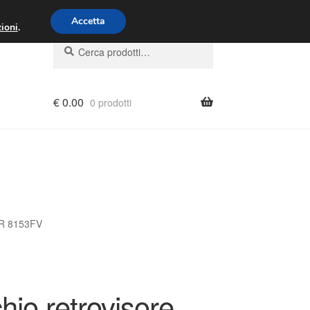
00 - 16:00
800 580 290
/
Accetta
ioni
.
Cerca:
Cerca
€
0.00
0 prodotti
ZR 8153FV
io retrovisore