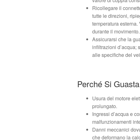
valore di coppia consi
Ricollegare il connetto
tutte le direzioni, rip
temperatura esterna. 
durante il movimento.
Assicurarsi che la gua
infiltrazioni d’acqua;
alle specifiche del ve
Perché Si Guasta
Usura del motore elett
prolungato.
Ingressi d’acqua e cor
malfunzionamenti inter
Danni meccanici dovuti
che deformano la calo