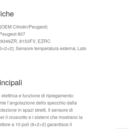
niche
s (OEM Citroën/Peugeot)
 Peugeot 807
009349ZR, 8153FV, EZRC
(6+2+2); Sensore temperatura esterna; Lato
incipali
elettrica e funzione di ripiegamento:
nte l’angolazione dello specchio dalla
otezione in spazi stretti. Il sensore di
er il cruscotto e i sistemi che mostrano la
ttore a 10 poli (6+2+2) garantisce il