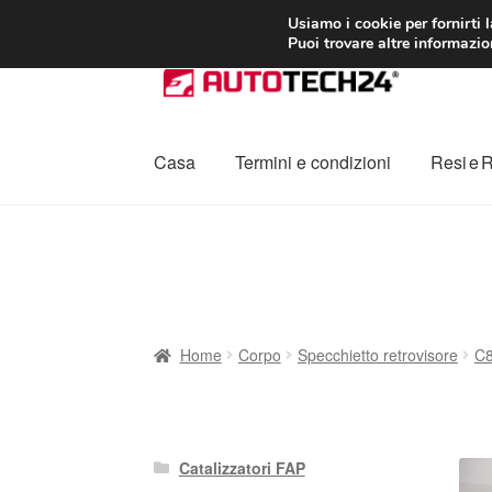
CONSEGNA da 7
Usiamo i cookie per fornirti 
Puoi trovare altre informazion
Vai
Vai
alla
al
navigazione
contenuto
Casa
Termini e condizioni
Resi e 
Home
Cestino
Chi siamo
Consegna
Contat
Procedura di Reclamo
Registratore di cass
Home
Corpo
Specchietto retrovisore
C8
Catalizzatori FAP