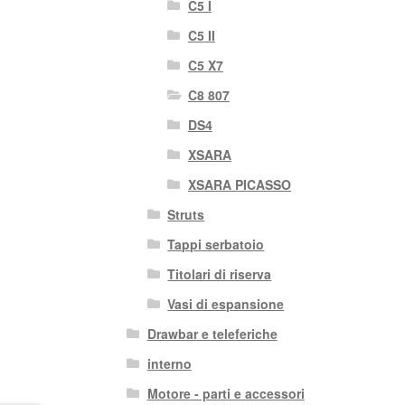
C5 I
C5 II
C5 X7
C8 807
DS4
XSARA
XSARA PICASSO
Struts
Tappi serbatoio
Titolari di riserva
Vasi di espansione
Drawbar e teleferiche
interno
Motore - parti e accessori