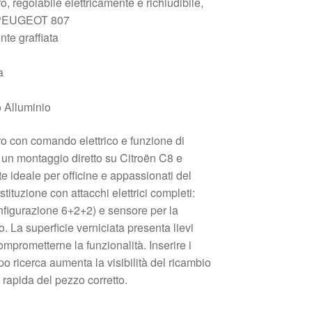
o, regolabile elettricamente e richiudibile,
 PEUGEOT 807
nte graffiata
a
 Alluminio
ro con comando elettrico e funzione di
 un montaggio diretto su Citroën C8 e
ideale per officine e appassionati del
tituzione con attacchi elettrici completi:
nfigurazione 6+2+2) e sensore per la
. La superficie verniciata presenta lievi
mprometterne la funzionalità. Inserire i
po ricerca aumenta la visibilità del ricambio
 rapida del pezzo corretto.