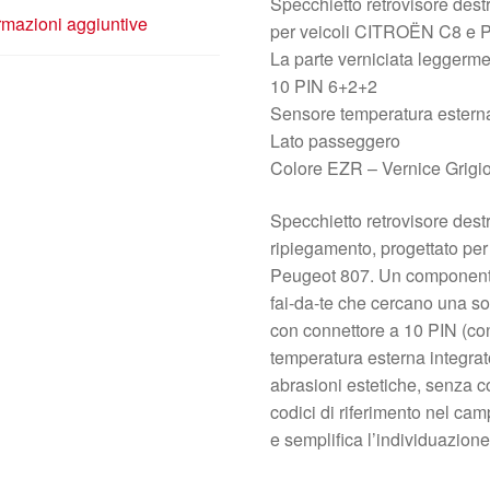
Specchietto retrovisore destr
rmazioni aggiuntive
per veicoli CITROËN C8 e
La parte verniciata leggerme
10 PIN 6+2+2
Sensore temperatura estern
Lato passeggero
Colore EZR – Vernice Grigio
Specchietto retrovisore dest
ripiegamento, progettato per
Peugeot 807. Un componente 
fai‑da‑te che cercano una sos
con connettore a 10 PIN (co
temperatura esterna integrato
abrasioni estetiche, senza co
codici di riferimento nel cam
e semplifica l’individuazione