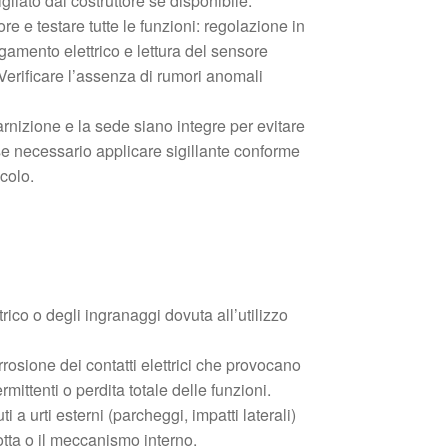
gliato dal costruttore se disponibile.
re e testare tutte le funzioni: regolazione in
iegamento elettrico e lettura del sensore
Verificare l’assenza di rumori anomali
rnizione e la sede siano integre per evitare
 se necessario applicare sigillante conforme
icolo.
rico o degli ingranaggi dovuta all’utilizzo
rosione dei contatti elettrici che provocano
mittenti o perdita totale delle funzioni.
 a urti esterni (parcheggi, impatti laterali)
tta o il meccanismo interno.