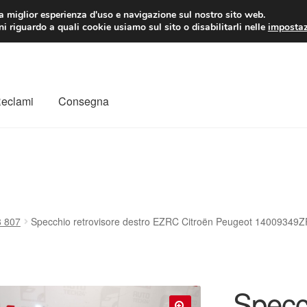
 EUR
Lun-Ven 9:
la miglior esperienza d'uso e navigazione sul nostro sito web.
i riguardo a quali cookie usiamo sul sito o disabilitarli nelle
impostaz
Reclami
Consegna
to
Il mio account
Pagamenti
Politica sulla riservatezza
a
Rimostranza
Spedizione in tutto il mondo
Termini e condizioni
 807
Specchio retrovisore destro EZRC Citroën Peugeot 14009349
Specch