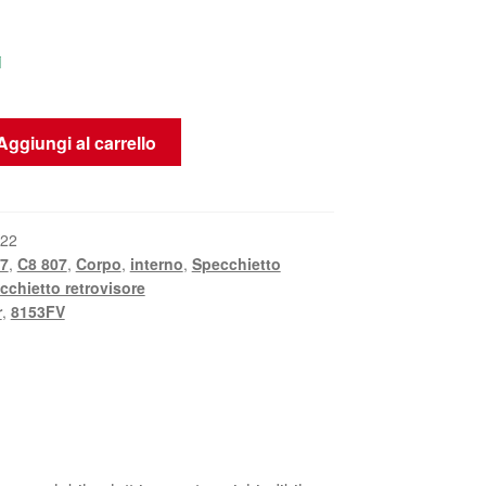
i
Aggiungi al carrello
K22
7
,
C8 807
,
Corpo
,
interno
,
Specchietto
cchietto retrovisore
r
,
8153FV