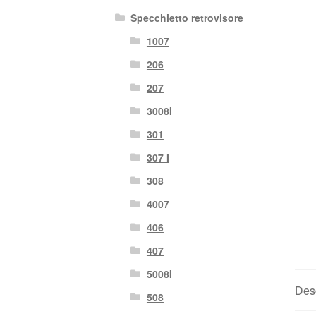
Specchietto retrovisore
1007
206
207
3008I
301
307 I
308
4007
406
407
5008I
Des
508