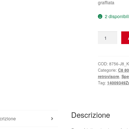
graffiata
2 disponibil
Specchio
retrovisore
destro
EZRC
Citroën
COD:
8756-J8_
Categorie:
C8 80
Peugeot
retrovisore
,
Spe
14009349ZR
Tag:
14009349Z
8153FV
quantità
Descrizione
crizione