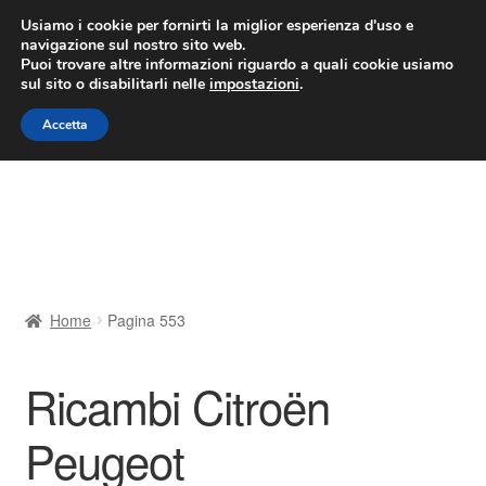
CONSEGNA da 7 EUR
Usiamo i cookie per fornirti la miglior esperienza d'uso e
navigazione sul nostro sito web.
Lun-Ven 9:00 - 16:00
800 580 290
/
Puoi trovare altre informazioni riguardo a quali cookie usiamo
sul sito o disabilitarli nelle
impostazioni
.
Vai
Vai
Menu
Accetta
alla
al
navigazione
contenuto
Home
Cestino
Chi siamo
Home
Pagina 553
Consegna
Ricambi Citroën
Contatto
Peugeot
Il mio account