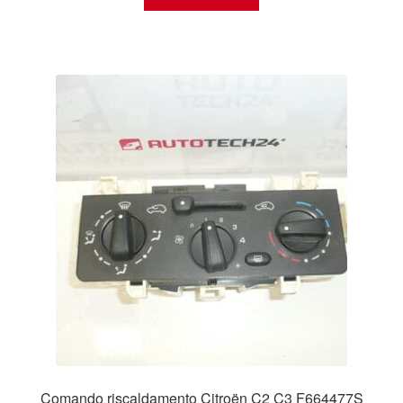
Comando riscaldamento Citroën C2 C3 F664477S