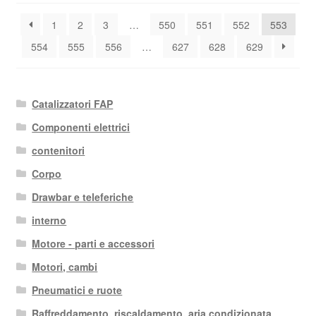
base
1
2
3
…
550
551
552
553
al
più
554
555
556
…
627
628
629
recente
Catalizzatori FAP
Componenti elettrici
contenitori
Corpo
Drawbar e teleferiche
interno
Motore - parti e accessori
Motori, cambi
Pneumatici e ruote
Raffreddamento, riscaldamento, aria condizionata