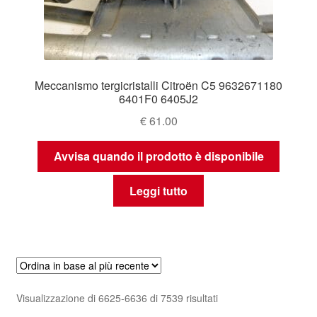
Meccanismo tergicristalli Citroën C5 9632671180
6401F0 6405J2
€
61.00
Avvisa quando il prodotto è disponibile
Leggi tutto
Ordina
Visualizzazione di 6625-6636 di 7539 risultati
in