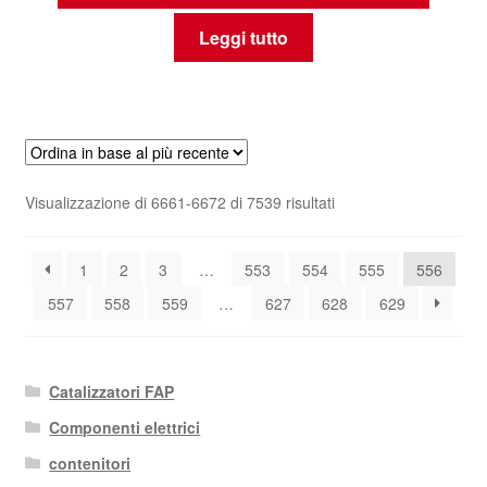
Leggi tutto
Ordina
Visualizzazione di 6661-6672 di 7539 risultati
in
base
1
2
3
…
553
554
555
556
al
più
557
558
559
…
627
628
629
recente
Catalizzatori FAP
Componenti elettrici
contenitori