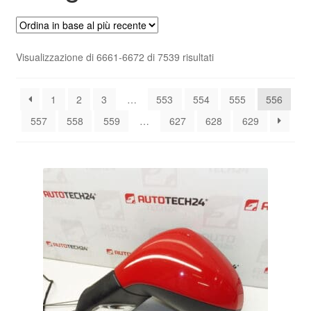
Pagamenti
Ordina
Visualizzazione di 6661-6672 di 7539 risultati
Politica sulla riservatezza
in
base
Procedura di Reclamo
1
2
3
…
553
554
555
556
al
più
557
558
559
…
627
628
629
recente
Registratore di cassa
Rimostranza
Spedizione in tutto il mondo
Termini e condizioni