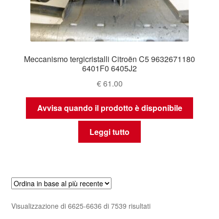
Meccanismo tergicristalli Citroën C5 9632671180
6401F0 6405J2
€
61.00
Avvisa quando il prodotto è disponibile
Leggi tutto
Ordina
Visualizzazione di 6625-6636 di 7539 risultati
in