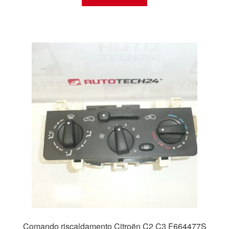
Comando riscaldamento Citroën C2 C3 F664477S