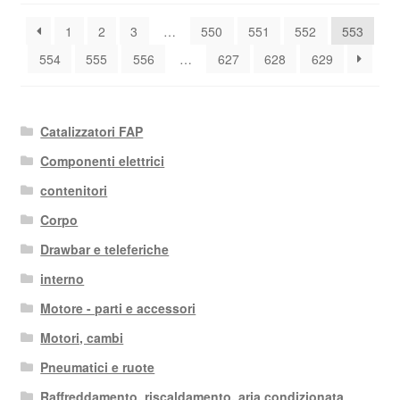
base
1
2
3
…
550
551
552
553
al
più
554
555
556
…
627
628
629
recente
Catalizzatori FAP
Componenti elettrici
contenitori
Corpo
Drawbar e teleferiche
interno
Motore - parti e accessori
Motori, cambi
Pneumatici e ruote
Raffreddamento, riscaldamento, aria condizionata