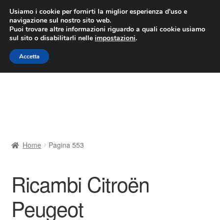
CONSEGNA da 7 EUR
Usiamo i cookie per fornirti la miglior esperienza d'uso e
navigazione sul nostro sito web.
Lun-Ven 9:00 - 16:00
800 580 290
/
Puoi trovare altre informazioni riguardo a quali cookie usiamo
sul sito o disabilitarli nelle
impostazioni
.
Vai
Vai
Menu
Accetta
alla
al
navigazione
contenuto
Home
Cestino
Chi siamo
Home
Pagina 553
Consegna
Ricambi Citroën
Contatto
Peugeot
Il mio account