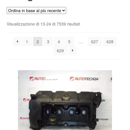
Pagamenti
Ordina
Visualizzazione di 13-24 di 7539 risultati
Politica sulla riservatezza
in
base
Procedura di Reclamo
1
2
3
4
5
…
627
628
al
più
629
recente
Registratore di cassa
Rimostranza
Spedizione in tutto il mondo
Termini e condizioni