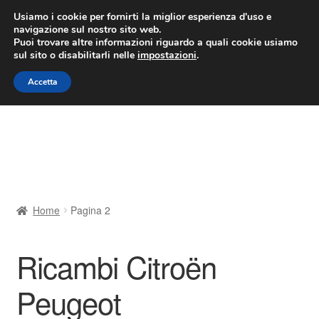
CONSEGNA da 7 EUR
Usiamo i cookie per fornirti la miglior esperienza d'uso e
navigazione sul nostro sito web.
Lun-Ven 9:00 - 16:00
800 580 290
/
Puoi trovare altre informazioni riguardo a quali cookie usiamo
sul sito o disabilitarli nelle
impostazioni
.
Vai
Vai
Menu
Accetta
alla
al
navigazione
contenuto
Home
Cestino
Chi siamo
Home
Pagina 2
Consegna
Ricambi Citroën
Contatto
Peugeot
Il mio account