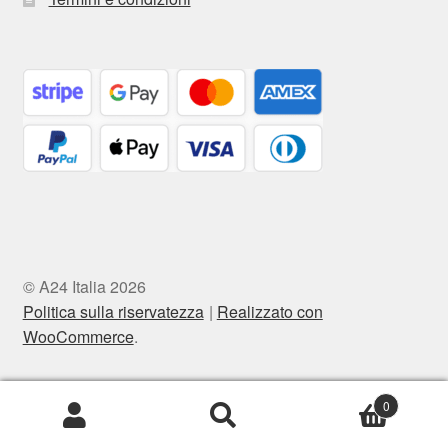
© A24 Italia 2026
Politica sulla riservatezza
Realizzato con
WooCommerce
.
0
Cerca:
Cerca