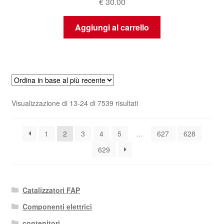
€
30.00
Aggiungi al carrello
Ordina
Visualizzazione di 13-24 di 7539 risultati
in
base
1
2
3
4
5
…
627
628
al
più
629
recente
Catalizzatori FAP
Componenti elettrici
contenitori