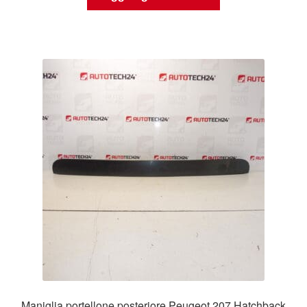
Maniglia portellone posteriore Peugeot 207 Hatchback