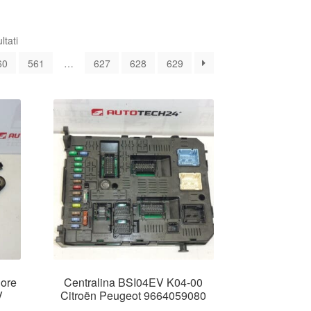
Ordina
ltati
in
60
561
…
627
628
629
base
al
più
recente
iore
Centralina BSI04EV K04-00
V
Citroën Peugeot 9664059080