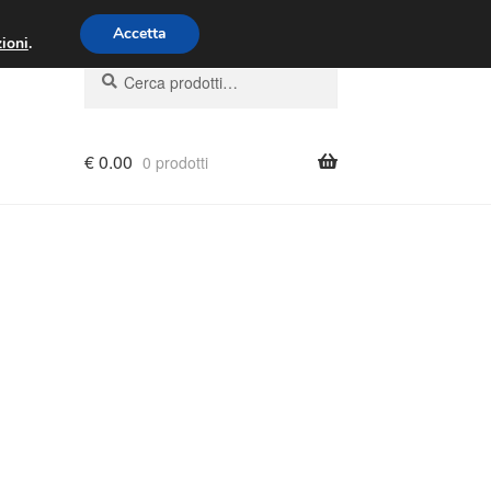
00 - 16:00
800 580 290
/
Accetta
ioni
.
Cerca:
Cerca
€
0.00
0 prodotti