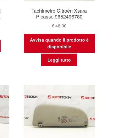
l
Tachimetro Citroën Xsara
t
Picasso 9652496780
€
48.00
Avvisa quando il prodotto è
disponibile
Leggi tutto