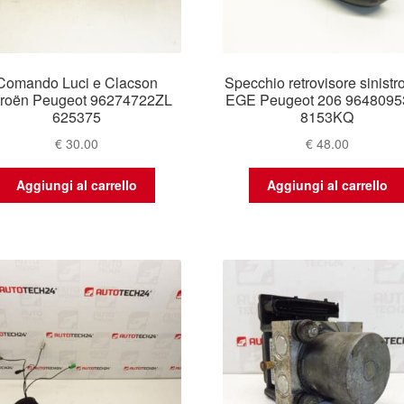
Comando Luci e Clacson
Specchio retrovisore sinistr
troën Peugeot 96274722ZL
EGE Peugeot 206 964809
625375
8153KQ
€
30.00
€
48.00
Aggiungi al carrello
Aggiungi al carrello