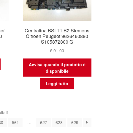
er
Centralina BSI T1 B2 Siemens
0
Citroën Peugeot 9626460880
S105872300 G
€
91.00
Avvisa quando il prodotto è
disponibile
Leggi tutto
Ordina
ltati
in
60
561
…
627
628
629
base
al