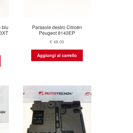
o blu
Parasole destro Citroën
53XT
Peugeot 8143EP
€
48.00
Aggiungi al carrello