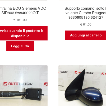
ntralina ECU Siemens VDO
Supporto comandi sotto i
SID803 5ws40029O-T
volante Citroën Peugeo
9630605180 624127
€
151.00
€
61.00
vvisa quando il prodotto è
Aggiungi al carrello
disponibile
Leggi tutto