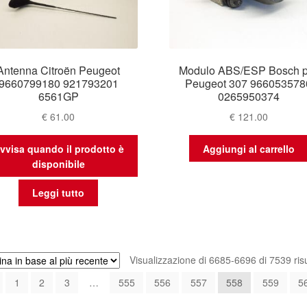
Antenna Citroën Peugeot
Modulo ABS/ESP Bosch p
9660799180 921793201
Peugeot 307 966053578
6561GP
0265950374
€
61.00
€
121.00
vvisa quando il prodotto è
Aggiungi al carrello
disponibile
Leggi tutto
Visualizzazione di 6685-6696 di 7539 risu
1
2
3
…
555
556
557
558
559
5