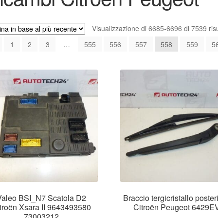
Visualizzazione di 6685-6696 di 7539 risu
1
2
3
…
555
556
557
558
559
5
Valeo BSI_N7 Scatola D2
Braccio tergicristallo poster
troën Xsara II 9643493580
Citroën Peugeot 6429E
73003212