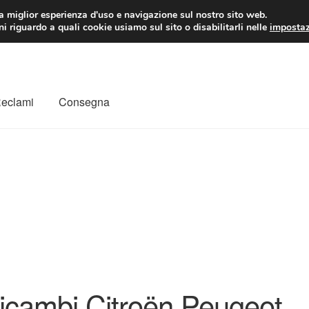
 EUR
Lun-Ven 9:
la miglior esperienza d'uso e navigazione sul nostro sito web.
i riguardo a quali cookie usiamo sul sito o disabilitarli nelle
impostaz
Reclami
Consegna
to
Il mio account
Pagamenti
Politica sulla riservatezza
a
Rimostranza
Spedizione in tutto il mondo
Termini e condizioni
icambi Citroën Peugeot