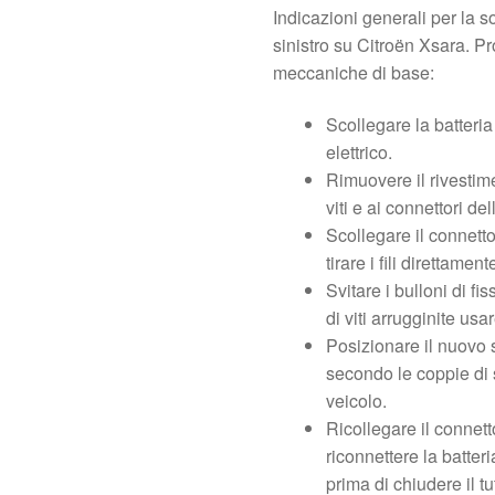
Indicazioni generali per la s
sinistro su Citroën Xsara. 
meccaniche di base:
Scollegare la batteria
elettrico.
Rimuovere il rivestime
viti e ai connettori de
Scollegare il connetto
tirare i fili direttament
Svitare i bulloni di f
di viti arrugginite us
Posizionare il nuovo s
secondo le coppie di 
veicolo.
Ricollegare il connetto
riconnettere la batter
prima di chiudere il tu