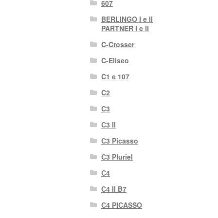
607
BERLINGO I e II
PARTNER I e II
C-Crosser
C-Eliseo
C1 e 107
C2
C3
C3 II
C3 Picasso
C3 Pluriel
C4
C4 II B7
C4 PICASSO