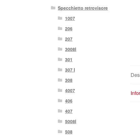
Specchietto retrovisore
1007
206
207
3008I
301
307 I
Des
308
4007
Info
406
407
5008I
508