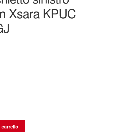
ën Xsara KPUC
GJ
i
 carrello