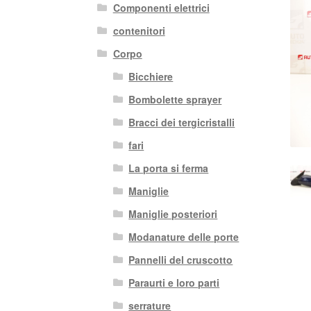
Componenti elettrici
contenitori
Corpo
Bicchiere
Bombolette sprayer
Bracci dei tergicristalli
fari
La porta si ferma
Maniglie
Maniglie posteriori
Modanature delle porte
Pannelli del cruscotto
Paraurti e loro parti
serrature