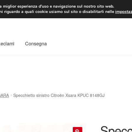
 EUR
Lun-Ven 9:
la miglior esperienza d'uso e navigazione sul nostro sito web.
i riguardo a quali cookie usiamo sul sito o disabilitarli nelle
impostaz
Reclami
Consegna
to
Il mio account
Pagamenti
Politica sulla riservatezza
a
Rimostranza
Spedizione in tutto il mondo
Termini e condizioni
SARA
Specchietto sinistro Citroën Xsara KPUC 8148GJ
Specch