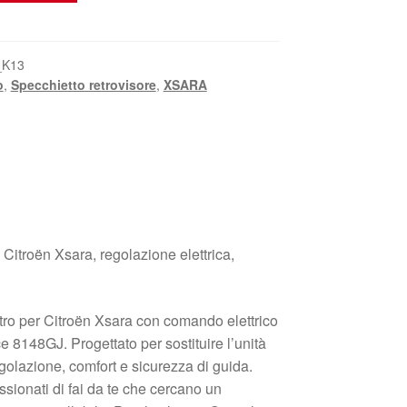
_K13
o
,
Specchietto retrovisore
,
XSARA
 Citroën Xsara, regolazione elettrica,
stro per Citroën Xsara con comando elettrico
e 8148GJ. Progettato per sostituire l’unità
egolazione, comfort e sicurezza di guida.
sionati di fai da te che cercano un