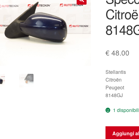
Citro
🔍
8148
€
48.00
Stellantis
Citroën
Peugeot
8148GJ
1 disponibil
Specchietto
Aggiungi al
sinistro