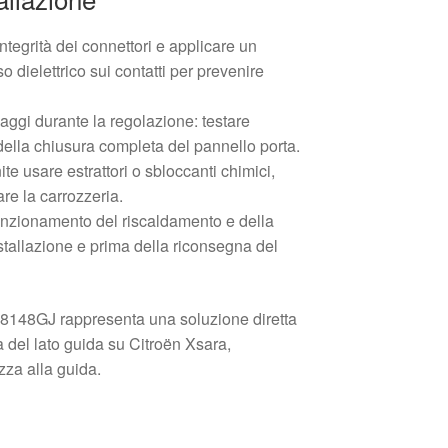
ntegrità dei connettori e applicare un
o dielettrico sui contatti per prevenire
naggi durante la regolazione: testare
della chiusura completa del pannello porta.
nite usare estrattori o sbloccanti chimici,
re la carrozzeria.
 funzionamento del riscaldamento e della
stallazione e prima della riconsegna del
8148GJ rappresenta una soluzione diretta
tà del lato guida su Citroën Xsara,
zza alla guida.