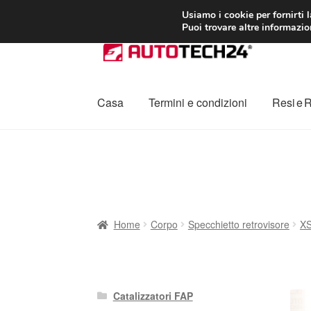
CONSEGNA da 7
Usiamo i cookie per fornirti 
Puoi trovare altre informazion
Vai
Vai
alla
al
navigazione
contenuto
Casa
Termini e condizioni
Resi e 
Home
Cestino
Chi siamo
Consegna
Contat
Procedura di Reclamo
Registratore di cass
Home
Corpo
Specchietto retrovisore
X
Catalizzatori FAP