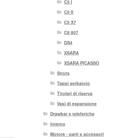
C5 I
C5 II
C5 X7
C8 807
DS4
XSARA
XSARA PICASSO
Struts
Tappi serbatoio
Titolari di riserva
Vasi di espansione
Drawbar e teleferiche
interno
Motore - parti e accessori