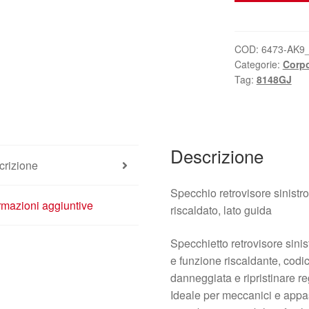
Citroën
Xsara
KPUC
COD:
6473-AK9
Categorie:
Corp
8148GJ
Tag:
8148GJ
quantità
Descrizione
crizione
Specchio retrovisore sinistro
rmazioni aggiuntive
riscaldato, lato guida
Specchietto retrovisore sini
e funzione riscaldante, codic
danneggiata e ripristinare r
Ideale per meccanici e appas