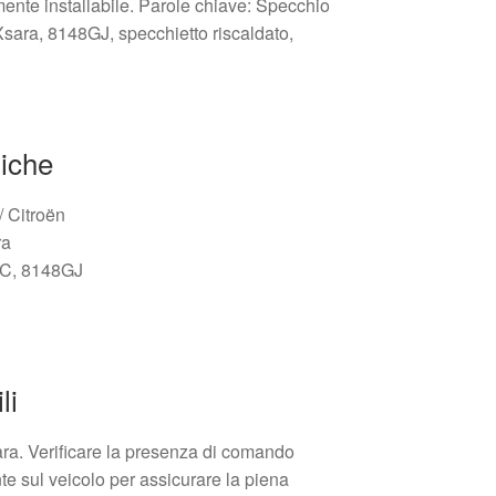
mente installabile. Parole chiave: Specchio
 Xsara, 8148GJ, specchietto riscaldato,
niche
/ Citroën
ra
UC, 8148GJ
li
ra. Verificare la presenza di comando
nte sul veicolo per assicurare la piena