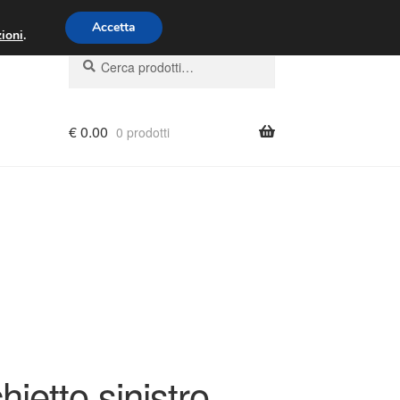
00 - 16:00
800 580 290
/
Accetta
ioni
.
Cerca:
Cerca
€
0.00
0 prodotti
ietto sinistro