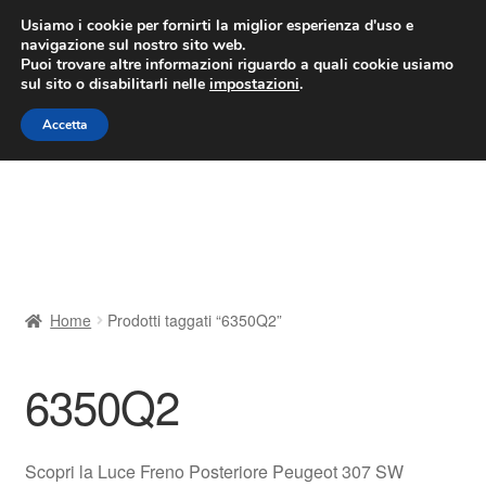
CONSEGNA da 7 EUR
Usiamo i cookie per fornirti la miglior esperienza d'uso e
navigazione sul nostro sito web.
Lun-Ven 9:00 - 16:00
800 580 290
/
Puoi trovare altre informazioni riguardo a quali cookie usiamo
sul sito o disabilitarli nelle
impostazioni
.
Vai
Vai
Menu
Accetta
alla
al
navigazione
contenuto
Home
Cestino
Chi siamo
Home
Prodotti taggati “6350Q2”
Consegna
6350Q2
Contatto
Il mio account
Scopri la Luce Freno Posteriore Peugeot 307 SW