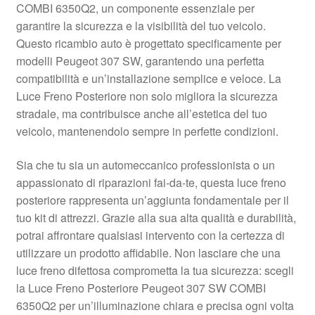
COMBI 6350Q2, un componente essenziale per
Pagamenti
garantire la sicurezza e la visibilità del tuo veicolo.
Questo ricambio auto è progettato specificamente per
modelli Peugeot 307 SW, garantendo una perfetta
Politica sulla riservatezza
compatibilità e un’installazione semplice e veloce. La
Luce Freno Posteriore non solo migliora la sicurezza
Procedura di Reclamo
stradale, ma contribuisce anche all’estetica del tuo
veicolo, mantenendolo sempre in perfette condizioni.
Registratore di cassa
Sia che tu sia un automeccanico professionista o un
Rimostranza
appassionato di riparazioni fai-da-te, questa luce freno
posteriore rappresenta un’aggiunta fondamentale per il
Spedizione in tutto il mondo
tuo kit di attrezzi. Grazie alla sua alta qualità e durabilità,
potrai affrontare qualsiasi intervento con la certezza di
Termini e condizioni
utilizzare un prodotto affidabile. Non lasciare che una
luce freno difettosa comprometta la tua sicurezza: scegli
la Luce Freno Posteriore Peugeot 307 SW COMBI
6350Q2 per un’illuminazione chiara e precisa ogni volta