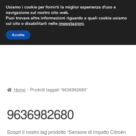
CONSEGNA da 7 EUR
Usiamo i cookie per fornirti la miglior esperienza d'uso e
navigazione sul nostro sito web.
Lun-Ven 9:00 - 16:00
800 580 290
/
Puoi trovare altre informazioni riguardo a quali cookie usiamo
sul sito o disabilitarli nelle
impostazioni
.
Vai
Vai
Menu
Accetta
alla
al
navigazione
contenuto
Home
Cestino
Chi siamo
Home
Prodotti taggati “9636982680”
Consegna
9636982680
Contatto
Il mio account
Scopri il nostro tag prodotto “Sensore di impatto Citroën