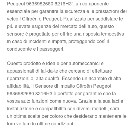
Peugeot 9636982680 8216H3”, un componente
Pagamenti
essenziale per garantire la sicurezza e le prestazioni dei
veicoli Citroën e Peugeot. Realizzato per soddisfare le
più elevate esigenze del mercato dell’auto, questo
Politica sulla riservatezza
sensore è progettato per offrire una risposta tempestiva
in caso di incidenti e impatti, proteggendo così il
Procedura di Reclamo
conducente e i passeggeri.
Registratore di cassa
Questo prodotto è ideale per automeccanici e
appassionati di fai-da-te che cercano di effettuare
Rimostranza
riparazioni di alta qualità. Essendo un ricambio di alta
affidabilità, il Sensore di impatto Citroën Peugeot
Spedizione in tutto il mondo
9636982680 8216H3 è perfetto per garantire che la
vostra auto funzioni come nuova. Grazie alla sua facile
Termini e condizioni
installazione e compatibilità con diversi modelli, sarà
un’ottima scelta per coloro che desiderano mantenere le
loro vetture in ottime condizioni.